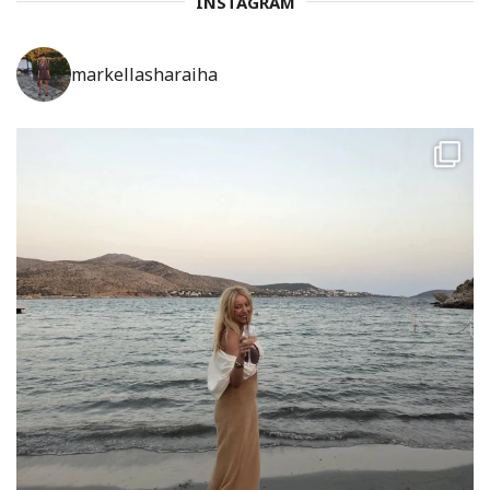
INSTAGRAM
markellasharaiha