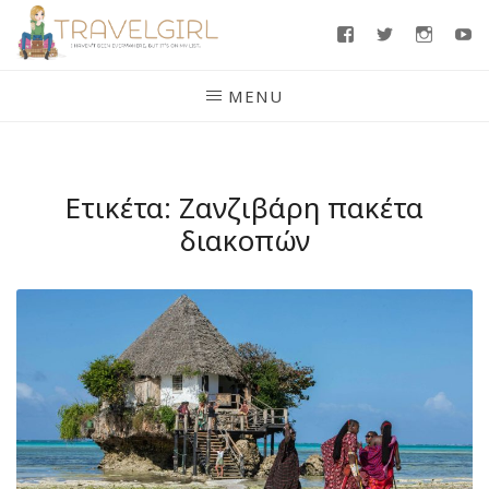
Skip
Facebook
Twitter
Insta
Y
to
content
MENU
Ετικέτα:
Ζανζιβάρη πακέτα
διακοπών