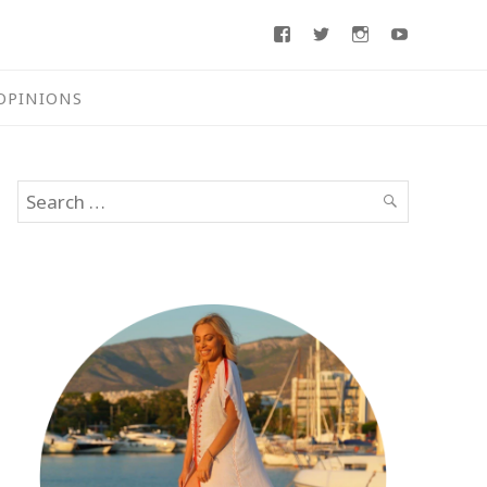
Facebook
Twitter
Instagram
Youtube
OPINIONS
Search
SEARCH
for: