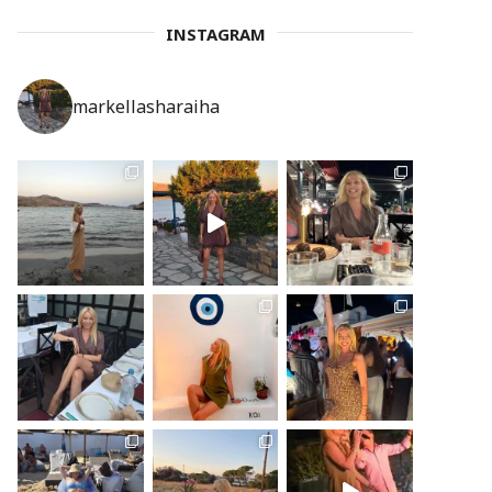
INSTAGRAM
markellasharaiha