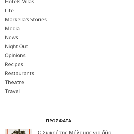
Hotels-Villas
Life
Markella's Stories
Media
News
Night Out
Opinions
Recipes
Restaurants
Theatre
Travel
ΠΡΟΣΦΑΤΑ
Ο Σωκράτης Μάλαμας για δύο