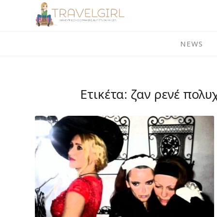
Skip
to
content
NEWS
Ετικέτα:
ζαν ρενέ πολυ