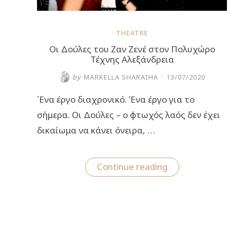
THEATRE
Οι Δούλες του Ζαν Ζενέ στον Πολυχώρο
Τέχνης Αλεξάνδρεια
by
MARKELLA SHARAIHA
/
13/07/2020
΄Ενα έργο διαχρονικό. Ένα έργο για το
σήμερα. Οι Δούλες – ο φτωχός λαός δεν έχει
δικαίωμα να κάνει όνειρα, …
“Οι
Continue reading
Δούλες
του
Ζαν
Ζενέ
στον
Πολυχώρο
Τέχνης