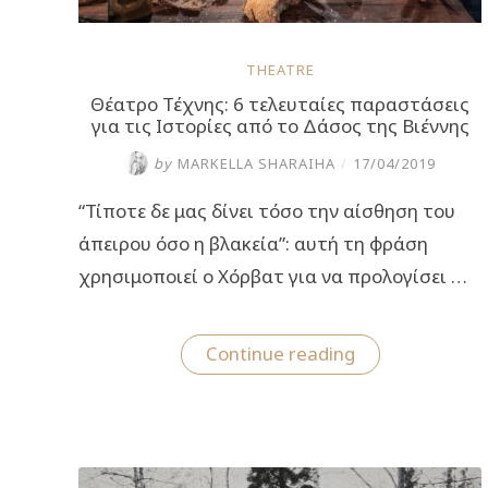
THEATRE
Θέατρο Τέχνης: 6 τελευταίες παραστάσεις
για τις Ιστορίες από το Δάσος της Βιέννης
by
MARKELLA SHARAIHA
/
17/04/2019
“Τίποτε δε μας δίνει τόσο την αίσθηση του
άπειρου όσο η βλακεία”: αυτή τη φράση
χρησιμοποιεί ο Χόρβατ για να προλογίσει …
“Θέατρο
Continue reading
Τέχνης:
6
τελευταίες
παραστάσεις
για
τις
Ιστορίες