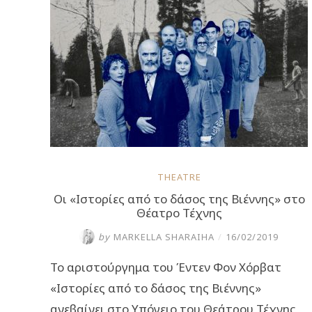
από
το
Δάσος
της
Βιέννης”
THEATRE
Οι «Ιστορίες από το δάσος της Βιέννης» στο
Θέατρο Τέχνης
by
MARKELLA SHARAIHA
/
16/02/2019
Το αριστούργημα του Έντεν Φον Χόρβατ
«Ιστορίες από το δάσος της Βιέννης»
ανεβαίνει στο Υπόγειο του Θεάτρου Τέχνης