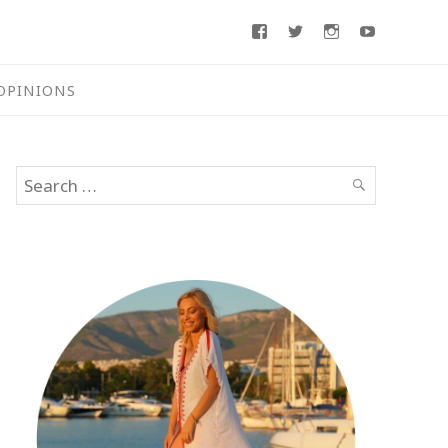
Facebook
Twitter
Instagram
Youtube
OPINIONS
Search
SEARCH
for: