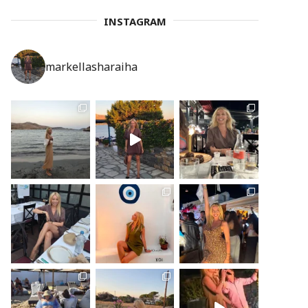
INSTAGRAM
markellasharaiha