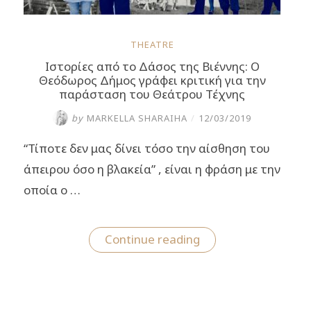
THEATRE
Ιστορίες από το Δάσος της Βιέννης: Ο
Θεόδωρος Δήμος γράφει κριτική για την
παράσταση του Θεάτρου Τέχνης
by
MARKELLA SHARAIHA
/
12/03/2019
“Τίποτε δεν μας δίνει τόσο την αίσθηση του
άπειρου όσο η βλακεία” , είναι η φράση με την
οποία ο …
“Ιστορίες
Continue reading
από
το
Δάσος
της
Βιέννης:
Ο