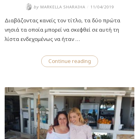
by
MARKELLA SHARAIHA
/
11/04/2019
Διαβάζοντας κανείς τον τίτλο, τα δύο πρώτα
νησιά τα οποία μπορεί να σκεφθεί σε αυτή τη
λίστα ενδεχομένως να ήταν …
“Αυτά
Continue reading
τα
δύο
ελληνικά
νησιά
είναι
στη
λίστα
με
τους
10
καλύτερους
προορισμούς
του
κόσμου!”