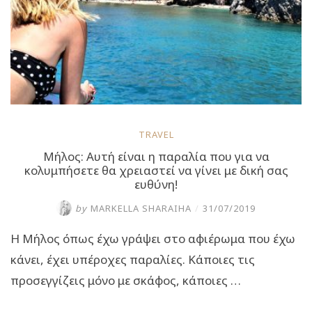
και
κάνει
με
το
Volcano
Boat
το
γύρο
του
νησιού”
TRAVEL
Μήλος: Αυτή είναι η παραλία που για να
κολυμπήσετε θα χρειαστεί να γίνει με δική σας
ευθύνη!
by
MARKELLA SHARAIHA
/
31/07/2019
Η Μήλος όπως έχω γράψει στο αφιέρωμα που έχω
κάνει, έχει υπέροχες παραλίες. Κάποιες τις
προσεγγίζεις μόνο με σκάφος, κάποιες …