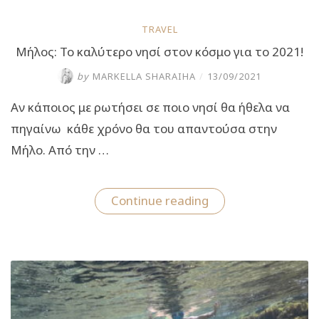
TRAVEL
Μήλος: Το καλύτερο νησί στον κόσμο για το 2021!
by
MARKELLA SHARAIHA
/
13/09/2021
Αν κάποιος με ρωτήσει σε ποιο νησί θα ήθελα να
πηγαίνω κάθε χρόνο θα του απαντούσα στην
Μήλο. Από την …
“Μήλος:
Continue reading
Το
καλύτερο
νησί
στον
κόσμο
για
το
2021!”