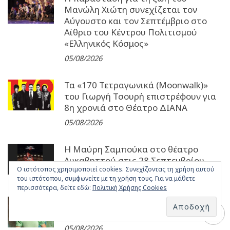
Μανώλη Χιώτη συνεχίζεται τον
Αύγουστο και τον Σεπτέμβριο στο
Αίθριο του Κέντρου Πολιτισμού
«Ελληνικός Κόσμος»
05/08/2026
Τα «170 Τετραγωνικά (Moonwalk)»
του Γιωργή Τσουρή επιστρέφουν για
8η χρονιά στο Θέατρο ΔΙΑΝΑ
05/08/2026
Η Μαύρη Σαμπούκα στο θέατρο
Λυκαβηττού στις 28 Σεπτεμβρίου
Ο ιστότοπος χρησιμοποιεί cookies. Συνεχίζοντας τη χρήση αυτού
05/08/2026
του ιστότοπου, συμφωνείτε με τη χρήση τους. Για να μάθετε
περισσότερα, δείτε εδώ:
Πολιτική Χρήσης Cookies
Η ELENI ανεβαίνει στο stage της
ΣΤΟΑ CULTURE!
05/08/2026