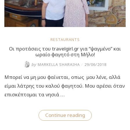
RESTAURANTS
Οι προτάσεις του travelgirl.gr για “ψαγμένο” και
ωραίο φαγητό στη Μήλο!
by
MARKELLA SHARAIHA
/
29/06/2018
Μπορεί να μη μου φαίνεται, οπως μου λένε, αλλά
είμαι λάτρης του καλού φαγητού. Μου αρέσει όταν
επισκέπτομαι τα νησιά …
“Οι
Continue reading
προτάσεις
του
travelgirl.gr