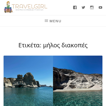
Skip
Facebook
Twitter
Insta
Y
to
content
MENU
Ετικέτα:
μήλος διακοπές