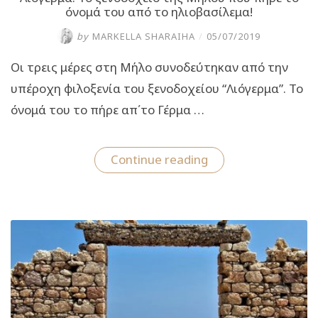
όνομά του από το ηλιοβασίλεμα!
by
MARKELLA SHARAIHA
/
05/07/2019
Οι τρεις μέρες στη Μήλο συνοδεύτηκαν από την
υπέροχη φιλοξενία του ξενοδοχείου “Λιόγερμα”. Το
όνομά του το πήρε απ΄το Γέρμα …
“Λιόγερμα:
Continue reading
Το
ξενοδοχείο
της
Μήλου
που
πήρε
το
όνομά
του
από
το
ηλιοβασίλεμα!”