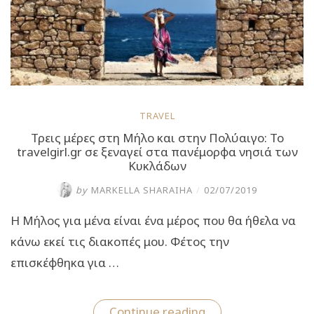
TRAVEL
Τρεις μέρες στη Μήλο και στην Πολύαιγο: Το
travelgirl.gr σε ξεναγεί στα πανέμορφα νησιά των
Κυκλάδων
by
MARKELLA SHARAIHA
/
02/07/2019
Η Μήλος για μένα είναι ένα μέρος που θα ήθελα να
κάνω εκεί τις διακοπές μου. Φέτος την
επισκέφθηκα για …
“Τρεις
Continue reading