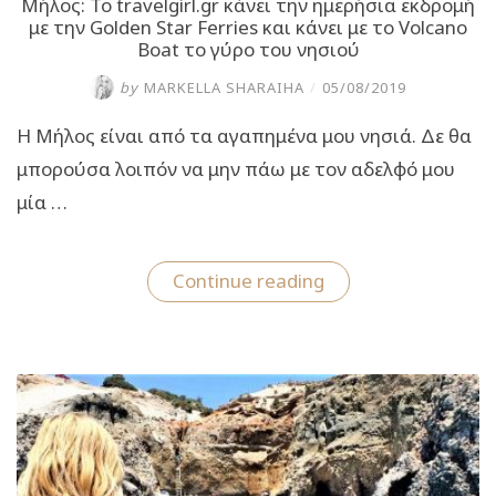
Μήλος: Το travelgirl.gr κάνει την ημερήσια εκδρομή
με την Golden Star Ferries και κάνει με το Volcano
Boat το γύρο του νησιού
by
MARKELLA SHARAIHA
/
05/08/2019
Η Μήλος είναι από τα αγαπημένα μου νησιά. Δε θα
μπορούσα λοιπόν να μην πάω με τον αδελφό μου
μία …
“Μήλος:
Continue reading
Το
travelgirl.gr
κάνει
την
ημερήσια
εκδρομή
με
την
Golden
Star
Ferries