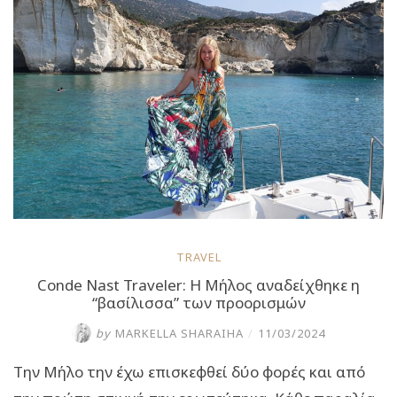
Μήλου
και
η
εμπειρία
θα
σου
μείνει
για
πάντα
αξέχαστη”
TRAVEL
Conde Nast Traveler: Η Μήλος αναδείχθηκε η
“βασίλισσα” των προορισμών
by
MARKELLA SHARAIHA
/
11/03/2024
Την Μήλο την έχω επισκεφθεί δύο φορές και από