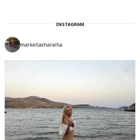
INSTAGRAM
markellasharaiha