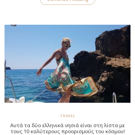
μέρες
στη
Μήλο
και
στην
Πολύαιγο:
Το
travelgirl.gr
σε
ξεναγεί
στα
πανέμορφα
νησιά
των
Κυκλάδων”
TRAVEL
Αυτά τα δύο ελληνικά νησιά είναι στη λίστα με
τους 10 καλύτερους προορισμούς του κόσμου!