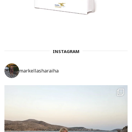
INSTAGRAM
markellasharaiha