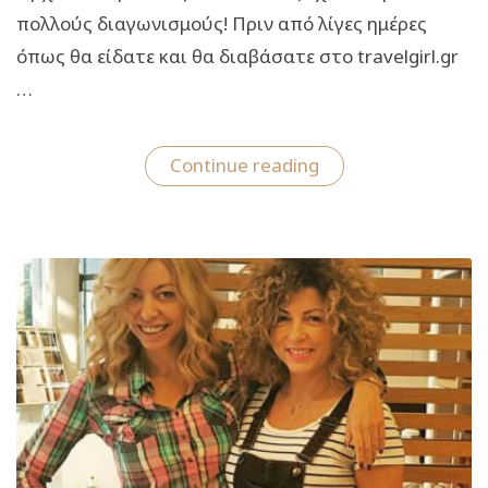
πολλούς διαγωνισμούς! Πριν από λίγες ημέρες
όπως θα είδατε και θα διαβάσατε στο travelgirl.gr
…
“Super
Continue reading
διαγωνισμός:
Μία
από
σας
θα
κερδίσει
μία
ημέρα
στο
κομμωτήριο
Brush
για
ένα
“χριστουγεννιάτικ
make
over”!”