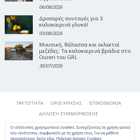
06/08/2026
Δροσερές συνταγές για 3
καλοκαιρινά γλυκά!
03/08/2026
Μουσική, θάλασσα και εκλεκτοί
μεζέδες: Τα καλοκαιρινά βράδια στο
Ouzeri του GRL
30/07/2026
ΤΑΥΤΌΤΗΤΑ
ΌΡΟΙ ΧΡΉΣΗΣ
ΕΠΙΚΟΙΝΩΝΊΑ
ΔΉΛΩΣΗ ΣΥΜΜΌΡΦΩΣΗΣ
Copyright © 2017-2026, Travelgirl.gr | All rights reserved.
Ο ιστότοπος χρησιμοποιεί cookies. Συνεχίζοντας τη χρήση αυτού
του ιστότοπου, συμφωνείτε με τη χρήση τους. Για να μάθετε
Crafted by
Apptime
.
περισσότερα, δείτε εδώ:
Πολιτική Χρήσης Cookies