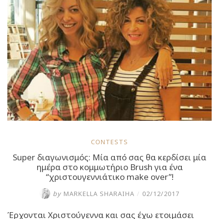
την
Ημερα
των
Ερωτευμένων”
CONTESTS
Super διαγωνισμός: Μία από σας θα κερδίσει μία
ημέρα στο κομμωτήριο Brush για ένα
“χριστουγεννιάτικο make over”!
by
MARKELLA SHARAIHA
/
02/12/2017
Έρχονται Χριστούγεννα και σας έχω ετοιμάσει