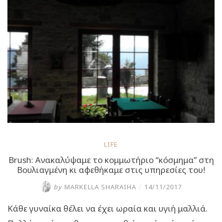
έτοιμο
για
πολλά
ταξίδια!”
LIFE
Brush: Ανακαλύψαμε το κομμωτήριο “κόσμημα” στη
Βουλιαγμένη κι αφεθήκαμε στις υπηρεσίες του!
by
MARKELLA SHARAIHA
/
14/11/2017
Κάθε γυναίκα θέλει να έχει ωραία και υγιή μαλλιά.