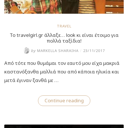
TRAVEL
To travelgirl.gr άλλαξε… look κι είναι έτοιμο για
πολλά ταξίδια!
by
MARKELLA SHARAIHA
/
23/11/2017
Από τότε που θυμάμαι τον εαυτό μου είχα μακριά
καστανόξανθα μαλλιά που από κάποια ηλικία και
μετά έγιναν ξανθά με …
“To
Continue reading
travelgirl.gr
άλλαξε…
look
κι
είναι