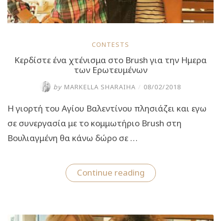
CONTESTS
Κερδίστε ένα χτένισμα στο Brush για την Ημερα
των Ερωτευμένων
by
MARKELLA SHARAIHA
/
08/02/2018
Η γιορτή του Αγίου Βαλεντίνου πλησιάζει και εγω
σε συνεργασία με το κομμωτήριο Brush στη
Βουλιαγμένη θα κάνω δώρο σε …
“Κερδίστε
Continue reading
ένα
χτένισμα
στο
Brush
για