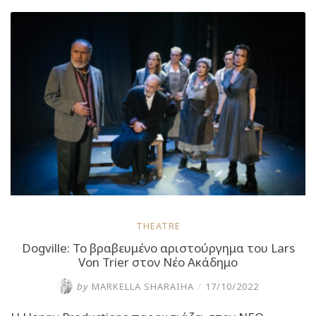
Θέατρο
Πειραιά
σε
σκηνοθεσία
Άρη
Μπινιάρη”
THEATRE
Dogville: Το βραβευμένο αριστούργημα του Lars
Von Trier στον Νέο Ακάδημο
by
MARKELLA SHARAIHA
/
17/10/2022