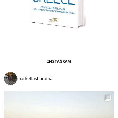
INSTAGRAM
markellasharaiha