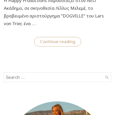
Η Happy Productions παρουσιάζει στον ΝΕΟ
Ακάδημο, σε σκηνοθεσία Λίλλυς Μελεμέ, το
βραβευμένο αριστούργημα ”DOGVILLE” του Lars
von Trier, ένα …
“Dogville:
Continue reading
Το
βραβευμένο
αριστούργημα
του
Lars
Von
Trier
Search
στον
Νέο
SEAR
for:
Ακάδημο”