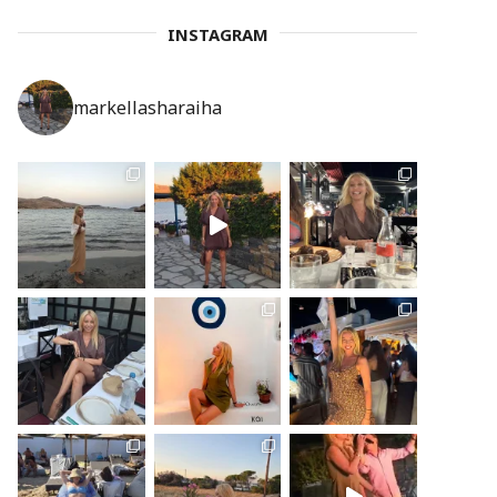
INSTAGRAM
markellasharaiha