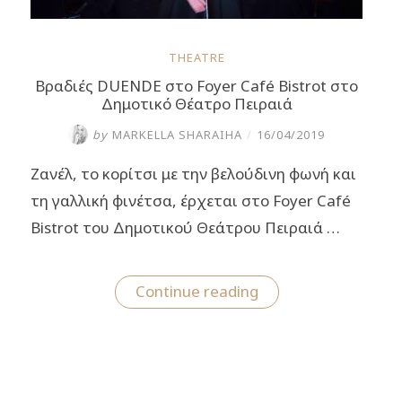
THEATRE
Βραδιές ​DUENDE στο Foyer Café Bistrot στο
Δημοτικό Θέατρο Πειραιά
by
MARKELLA SHARAIHA
/
16/04/2019
Ζανέλ, το κορίτσι με την βελούδινη φωνή και
τη γαλλική φινέτσα, έρχεται στο Foyer Café
Bistrot του Δημοτικού Θεάτρου Πειραιά …
“Βραδιές
Continue reading
DUENDE
στο
Foyer
Café
Bistrot
στο