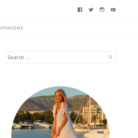
Facebook
Twitter
Instagram
Youtube
OPINIONS
Search
SEARCH
for: