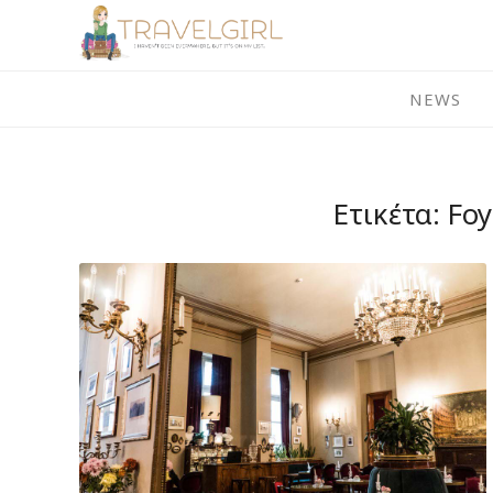
Skip
to
content
NEWS
Ετικέτα:
Foy