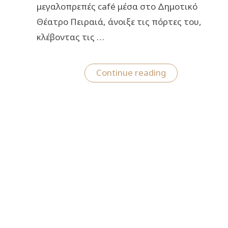
μεγαλοπρεπές café μέσα στο Δημοτικό
Θέατρο Πειραιά, άνοιξε τις πόρτες του,
κλέβοντας τις …
“Το
Continue reading
Foyer
Café
Bistrot
στο
Δημοτικό
Θέατρο
Πειραιά
άνοιξε
με
λαμπερές
παρουσίες”