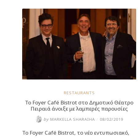
αντικατοπτρισ
με
όπερα,
τζαζ
και
σύγχρονη
ελληνική
μουσική”
RESTAURANTS
Το Foyer Café Bistrot στο Δημοτικό Θέατρο
Πειραιά άνοιξε με λαμπερές παρουσίες
by
MARKELLA SHARAIHA
/
08/02/2019
Το Foyer Café Bistrot, το νέο εντυπωσιακό,