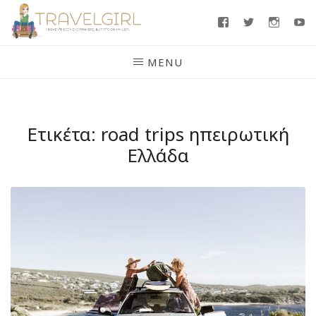
Skip
Facebook
Twitter
Insta
Y
to
content
MENU
Ετικέτα:
road trips ηπειρωτική
Ελλάδα