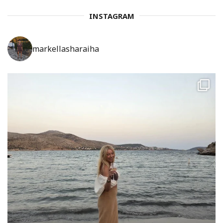
INSTAGRAM
markellasharaiha