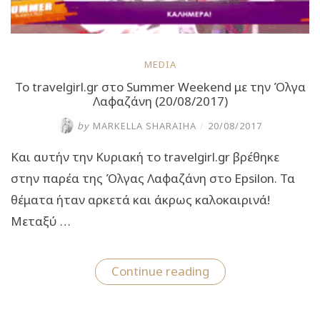
MEDIA
To travelgirl.gr στο Summer Weekend με την Όλγα
Λαφαζάνη (20/08/2017)
by
MARKELLA SHARAIHA
/
20/08/2017
Και αυτήν την Κυριακή το travelgirl.gr βρέθηκε
στην παρέα της Όλγας Λαφαζάνη στο Epsilon. Τα
θέματα ήταν αρκετά και άκρως καλοκαιρινά!
Μεταξύ …
“To
Continue reading
travelgirl.gr
στο
Summer
Weekend