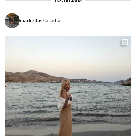
INSTAGRAM
markellasharaiha