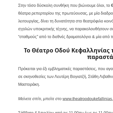
Στην τόσο δύσκολη συνθήκη που βιώνουμε όλοι, το
Θ
θέατρα ρεπερτορίου της πρωτεύουσας, με μία διαδρο
λειτουργίας, δίνει τη δυνατότητα στο θεατρόφιλο κοι
σχολών υποκριτικής τέχνης, να παρακολουθήσουν σε 
“σταθμούς” από το διεθνές δραματολόγιο & μία από τ
Το Θέατρο Οδού Κεφαλληνίας 
παραστάσ
Πρόκειται για έξι εμβληματικές παραστάσεις, που αγ
σε σκηνοθεσίες των Λευτέρη Βογιατζή, Στάθη Λιβαθι
Μαστοράκη.
Μείνετε σπίτι, μπείτε στο
www.theatroodoukefallinias.
Σάββατο 4 Απριλίου
από τις 11.00πμ έως τις 11.00π