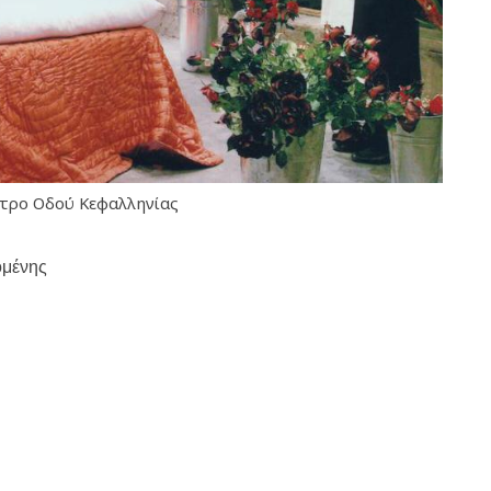
ατρο Οδού Κεφαλληνίας
πομένης