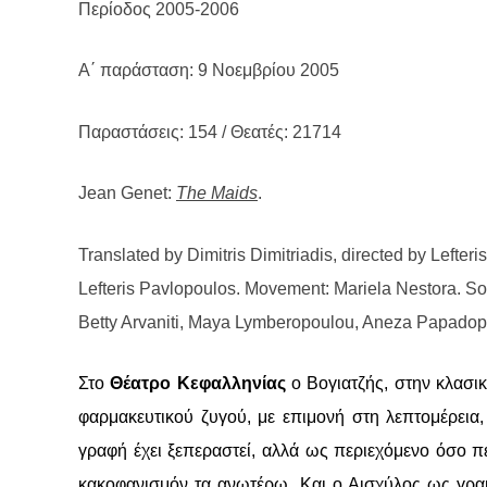
Περίοδος 2005-2006
Α΄ παράσταση: 9 Νοεμβρίου 2005
Παραστάσεις: 154 / Θεατές: 21714
Jean Genet:
The Maids
.
Translated by Dimitris Dimitriadis, directed by Lefte
Lefteris Pavlopoulos. Movement: Mariela Nestora. Soun
Betty Arvaniti, Maya Lymberopoulou, Aneza Papadop
Στο
Θέατρο Κεφαλληνίας
ο Βογιατζής, στην κλασι
φαρμακευτικού ζυγού, με επιμονή στη λεπτομέρεια,
γραφή έχει ξεπεραστεί, αλλά ως περιεχόμενο όσο πε
κακοφανισμόν τα ανωτέρω. Και ο Αισχύλος ως γραμ