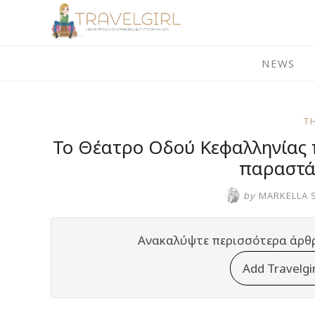
Skip
to
content
NEWS
T
Το Θέατρο Οδού Κεφαλληνίας 
παραστάσ
by
MARKELLA 
Ανακαλύψτε περισσότερα άρθ
Add Travelgi