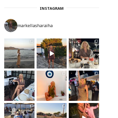
INSTAGRAM
markellasharaiha