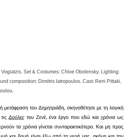
ris Vogiatzis. Set & Costumes: Chloe Obolensky. Lighting:
d composition: Dimitris Iatropoulos. Cast: Reni Pittaki,
oulou.
κή μετάφραση του Δημητριάδη, σκηνοθέτησε με τη λογική
 τις
Δούλες
του Ζενέ, ένα έργο που εδώ και χρόνια ως
ρνούν τα χρόνια γίνεται συνταρακτικότερο. Και μη προς
μή και δομή είναι έξω από τα νερά μας, ακόμη και την