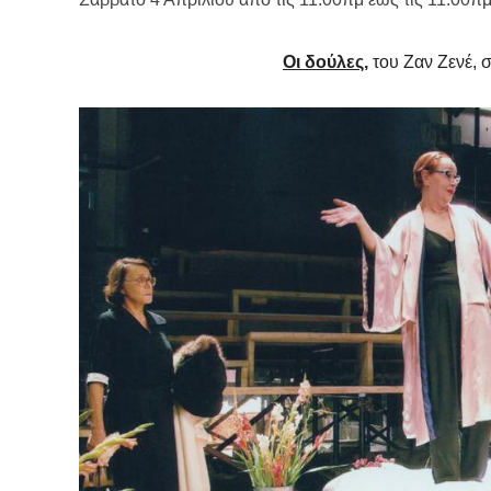
O
ι δούλες
,
του Ζαν Ζενέ, 