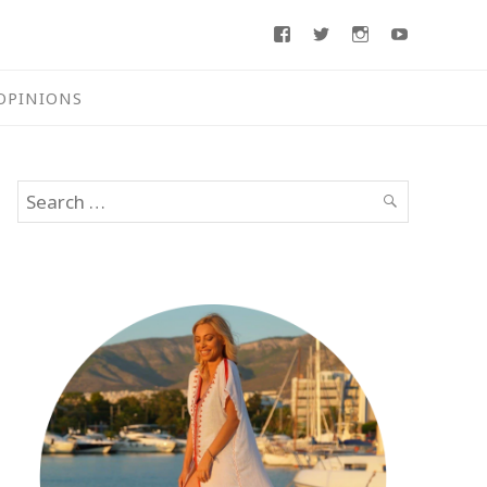
Facebook
Twitter
Instagram
Youtube
OPINIONS
Search
SEARCH
for: