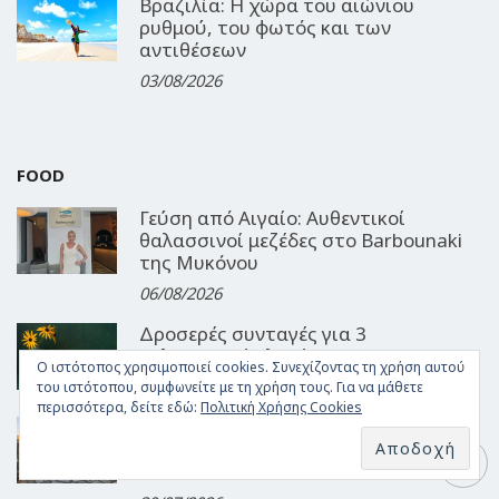
Βραζιλία: Η χώρα του αιώνιου
ρυθμού, του φωτός και των
αντιθέσεων
03/08/2026
FOOD
Γεύση από Αιγαίο: Αυθεντικοί
θαλασσινοί μεζέδες στο Barbounaki
της Μυκόνου
06/08/2026
Δροσερές συνταγές για 3
καλοκαιρινά γλυκά!
Ο ιστότοπος χρησιμοποιεί cookies. Συνεχίζοντας τη χρήση αυτού
03/08/2026
του ιστότοπου, συμφωνείτε με τη χρήση τους. Για να μάθετε
περισσότερα, δείτε εδώ:
Πολιτική Χρήσης Cookies
Μουσική, θάλασσα και εκλεκτοί
μεζέδες: Τα καλοκαιρινά βράδια στο
Ouzeri του GRL