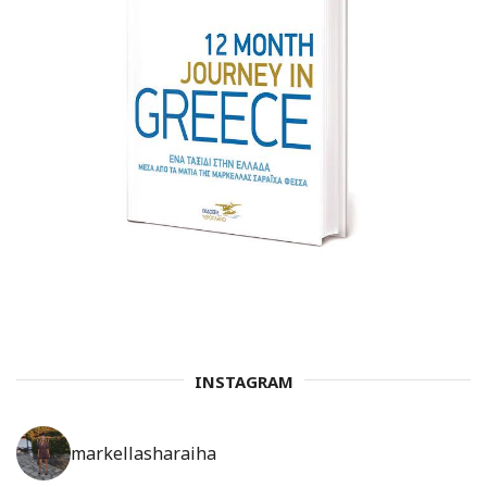
INSTAGRAM
markellasharaiha