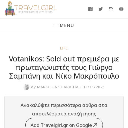
Skip
Facebook
Twitter
Insta
Y
to
content
MENU
LIFE
Votanikos: Sold out πρεμιέρα με
πρωταγωνιστές τους Γιώργο
Σαμπάνη και Νίκο Μακρόπουλο
by
MARKELLA SHARAIHA
/
13/11/2025
Ανακαλύψτε περισσότερα άρθρα στα
αποτελέσματα αναζήτησης
Add Travelgirl.gr on Google