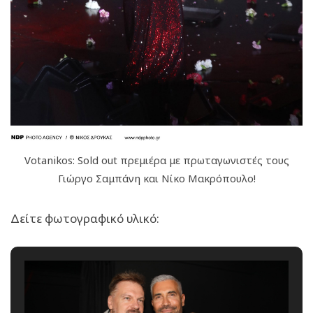
Votanikos: Sold out πρεμιέρα με πρωταγωνιστές τους
Γιώργο Σαμπάνη και Νίκο Μακρόπουλο!
Δείτε φωτογραφικό υλικό: