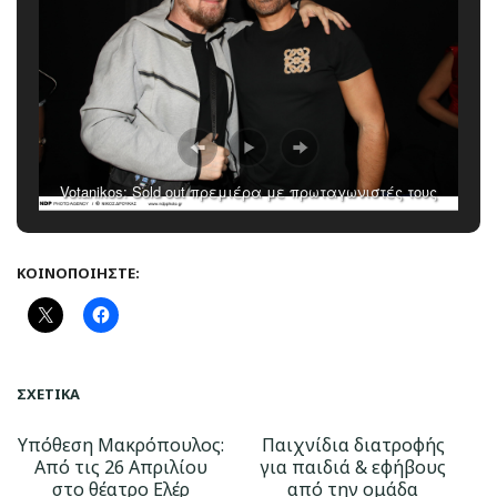
Votanikos: Sold out πρεμιέρα με πρωταγωνιστές τους
Γιώργο Σαμπάνη και Νίκο Μακρόπουλο!
ΚΟΙΝΟΠΟΙΉΣΤΕ:
ΣΧΕΤΙΚΆ
Υπόθεση Μακρόπουλος:
Παιχνίδια διατροφής
Από τις 26 Απριλίου
για παιδιά & εφήβους
στο θέατρο Ελέρ
από την ομάδα