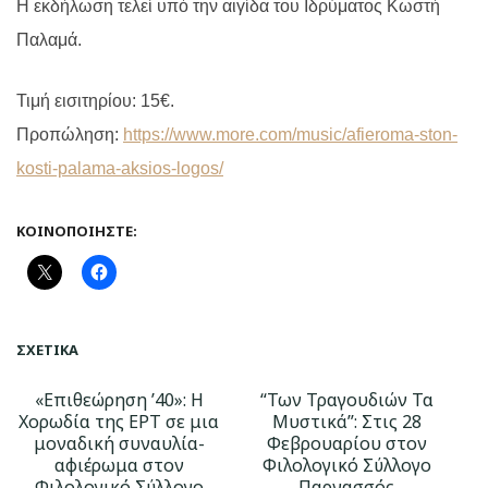
Η εκδήλωση τελεί υπό την αιγίδα του Ιδρύματος Κωστή
Παλαμά.
Τιμή εισιτηρίου: 15€.
Προπώληση:
https://www.more.com/music/afieroma-ston-
kosti-palama-aksios-logos/
ΚΟΙΝΟΠΟΙΉΣΤΕ:
ΣΧΕΤΙΚΆ
«Επιθεώρηση ’40»: Η
“Των Τραγουδιών Τα
Χορωδία της ΕΡΤ σε μια
Μυστικά”: Στις 28
μοναδική συναυλία-
Φεβρουαρίου στον
αφιέρωμα στον
Φιλολογικό Σύλλογο
Φιλολογικό Σύλλογο
Παρνασσός