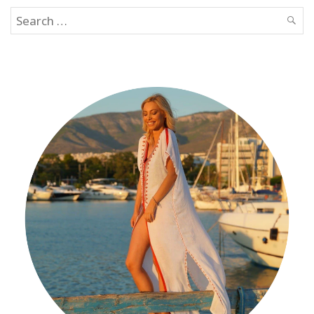
Search
SEAR
for: