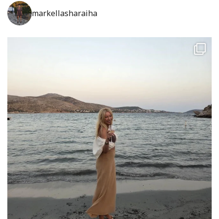
markellasharaiha