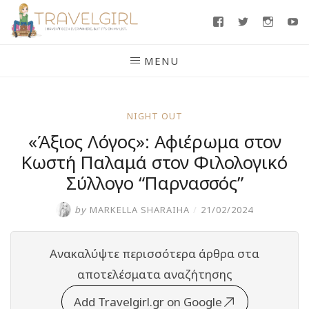
Skip
Facebook
Twitter
Insta
Y
to
content
MENU
NIGHT OUT
«Άξιος Λόγος»: Αφιέρωμα στον
Κωστή Παλαμά στον Φιλολογικό
Σύλλογο “Παρνασσός”
by
MARKELLA SHARAIHA
/
21/02/2024
Ανακαλύψτε περισσότερα άρθρα στα
αποτελέσματα αναζήτησης
Add Travelgirl.gr on Google