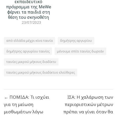
εκπαιδευτικό
πρόγραμμα της MeWe
φέρνει τα παιδιά στη
θέση του σκηνοθέτη
23/07/2023
από ελλάδα μέχρι κίνα ταινία
δημήτρης αργυρίου
δημήτρης αργυρίου ταινίες
μένουμε σπίτι ταινίες δωρεάν
ταινίες μικρού μήκους διαδίκτυ
ταινίες μικρού μήκους διαδίκτυο ελεύθερες
Πλοήγηση
← ΠΟΜΙΔΑ: Τι ισχύει
ΙΣΑ: Η χαλάρωση των
άρθρων
για τη μείωση
περιοριστικών μέτρων
μισθωμάτων λόγω
πρέπει να γίνει όταν θα