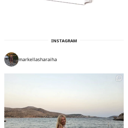
INSTAGRAM
markellasharaiha