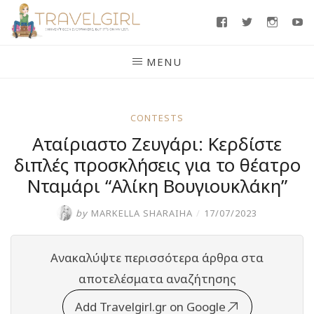
Skip
Facebook
Twitter
Insta
Y
to
content
MENU
CONTESTS
Αταίριαστο Ζευγάρι: Κερδίστε
διπλές προσκλήσεις για το θέατρο
Νταμάρι “Αλίκη Βουγιουκλάκη”
by
MARKELLA SHARAIHA
/
17/07/2023
Ανακαλύψτε περισσότερα άρθρα στα
αποτελέσματα αναζήτησης
Add Travelgirl.gr on Google