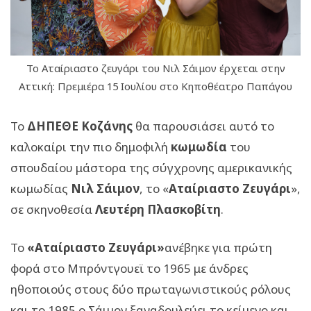
Το Αταίριαστο ζευγάρι του Νιλ Σάιμον έρχεται στην
Αττική: Πρεμιέρα 15 Ιουλίου στο Κηποθέατρο Παπάγου
Το
ΔΗΠΕΘΕ Κοζάνης
θα παρουσιάσει αυτό το
καλοκαίρι την πιο δημοφιλή
κωμωδία
του
σπουδαίου μάστορα της σύγχρονης αμερικανικής
κωμωδίας
Νιλ Σάιμον
, το «
Αταίριαστο Ζευγάρι
»,
σε σκηνοθεσία
Λευτέρη Πλασκοβίτη
.
Το
«Αταίριαστο Ζευγάρι»
ανέβηκε για πρώτη
φορά στο Μπρόντγουεϊ το 1965 με άνδρες
ηθοποιούς στους δύο πρωταγωνιστικούς ρόλους
και το 1985 ο Σάιμον ξαναδουλεύει το κείμενο και