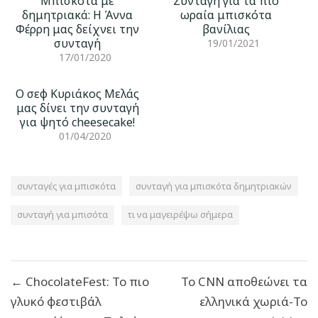
Μπισκότα με
Συνταγή για τα πιο
δημητριακά: Η Άννα
ωραία μπισκότα
Φέρρη μας δείχνει την
βανίλιας
συνταγή
19/01/2021
17/01/2020
Ο σεφ Κυριάκος Μελάς
μας δίνει την συνταγή
για ψητό cheesecake!
01/04/2020
συνταγές για μπισκότα
συνταγή για μπισκότα δημητριακών
συνταγή για μπισότα
τι να μαγειρέψω σήμερα
Πλοήγηση
← ChocolateFest: Το πιο
To CNN αποθεώνει τα
άρθρων
γλυκό φεστιβάλ
ελληνικά χωριά-Το