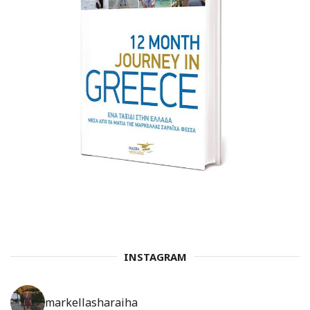
INSTAGRAM
markellasharaiha