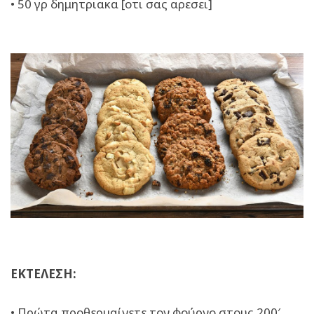
• 50 γρ δημητριακα [οτι σας αρεσει]
ΕΚΤΕΛΕΣΗ:
• Πρώτα προθερμαίνετε τον φούρνο στους 200′