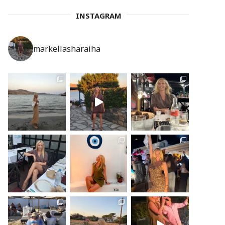
INSTAGRAM
markellasharaiha