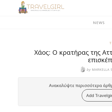
Skip
to
content
NEWS
T
Χάος: Ο κρατήρας της Ατ
επισκέπ
by
MARKELLA 
Ανακαλύψτε περισσότερα άρθ
Add Travelgi