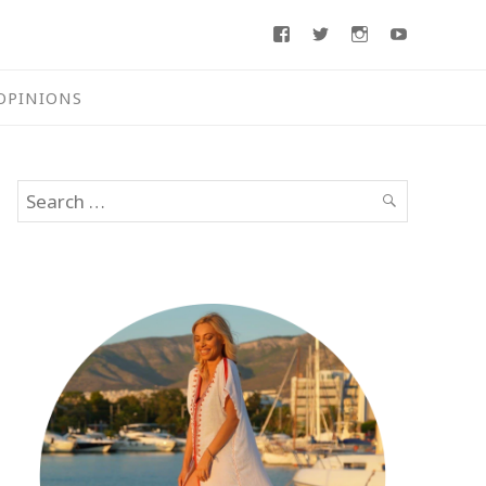
Facebook
Twitter
Instagram
Youtube
OPINIONS
Search
SEARCH
for: