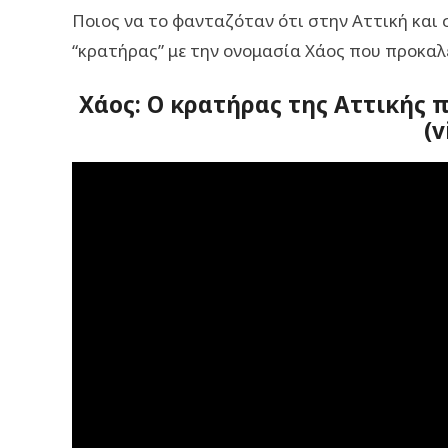
Ποιος να το φανταζόταν ότι στην Αττική και 
“κρατήρας” με την ονομασία Χάος που προκαλε
Χάος: Ο κρατήρας της Αττικής 
(v