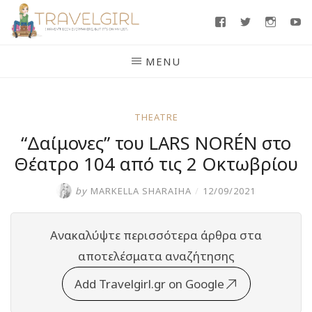
Skip
Facebook
Twitter
Insta
Y
to
content
MENU
THEATRE
“Δαίμονες” του LARS NORÉN στο
Θέατρο 104 από τις 2 Οκτωβρίου
by
MARKELLA SHARAIHA
/
12/09/2021
Ανακαλύψτε περισσότερα άρθρα στα
αποτελέσματα αναζήτησης
Add Travelgirl.gr on Google