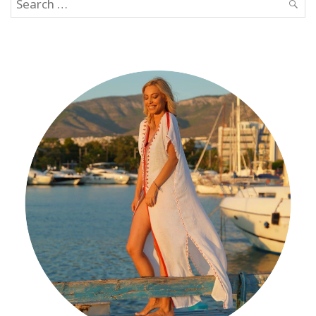
Search
SEAR
for: