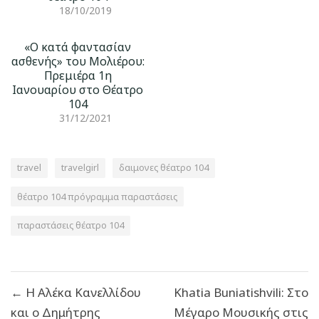
18/10/2019
«Ο κατά φαντασίαν
ασθενής» του Μολιέρου:
Πρεμιέρα 1η
Ιανουαρίου στο Θέατρο
104
31/12/2021
travel
travelgirl
δαιμονες θέατρο 104
θέατρο 104 πρόγραμμα παραστάσεις
παραστάσεις θέατρο 104
Πλοήγηση
← H Αλέκα Κανελλίδου
Khatia Buniatishvili: Στο
άρθρων
και ο Δημήτρης
Μέγαρο Μουσικής στις