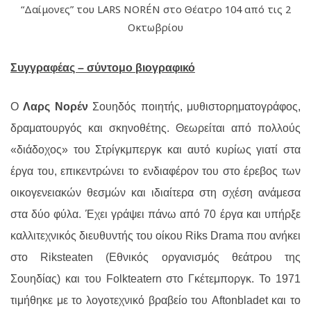
“Δαίμονες” του LARS NORÉN στο Θέατρο 104 από τις 2
Οκτωβρίου
Συγγραφέας – σύντομο βιογραφικό
Ο
Λαρς Νορέν
Σουηδός ποιητής, μυθιστορηματογράφος,
δραματουργός και σκηνοθέτης. Θεωρείται από πολλούς
«διάδοχος» του Στρίγκμπεργκ και αυτό κυρίως γιατί στα
έργα του, επικεντρώνει το ενδιαφέρον του στο έρεβος των
οικογενειακών θεσμών και ιδιαίτερα στη σχέση ανάμεσα
στα δύο φύλα. Έχει γράψει πάνω από 70 έργα και υπήρξε
καλλιτεχνικός διευθυντής του οίκου Riks Drama που ανήκει
στο Riksteaten (Εθνικός οργανισμός θεάτρου της
Σουηδίας) και του Folkteatern στο Γκέτεμποργκ. Το 1971
τιμήθηκε με το λογοτεχνικό βραβείο του Aftonbladet και το