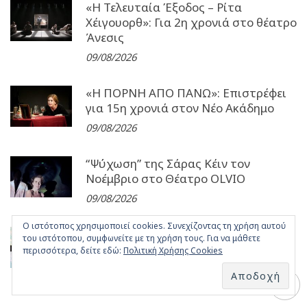
«Η Τελευταία Έξοδος – Ρίτα
Χέιγουορθ»: Για 2η χρονιά στο θέατρο
Άνεσις
09/08/2026
«Η ΠΟΡΝΗ ΑΠΟ ΠΑΝΩ»: Επιστρέφει
για 15η χρονιά στον Νέο Ακάδημο
09/08/2026
“Ψύχωση” της Σάρας Κέιν τον
Νοέμβριο στο Θέατρο OLVIO
09/08/2026
Ο ιστότοπος χρησιμοποιεί cookies. Συνεχίζοντας τη χρήση αυτού
Χατζηφραγκέτα the band: Στις 10
του ιστότοπου, συμφωνείτε με τη χρήση τους. Για να μάθετε
Σεπτεμβρίου στην Τεχνόπολη Δήμου
περισσότερα, δείτε εδώ:
Πολιτική Χρήσης Cookies
Αθηναίων
08/08/2026