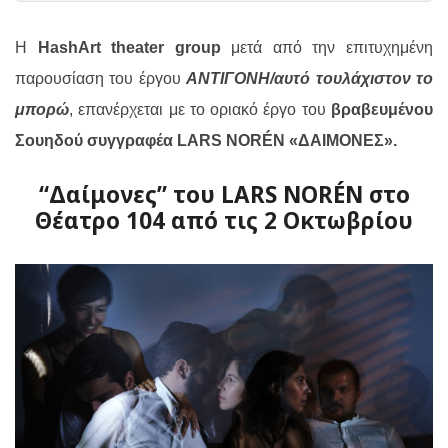
Η
HashArt theater group
μετά από την επιτυχημένη
παρουσίαση του έργου
ΑΝΤΙΓΟΝΗ/αυτό τουλάχιστον το
μπορώ
, επανέρχεται με το οριακό έργο του
βραβευμένου
Σουηδού συγγραφέα LARS NORÉN «ΔΑΙΜΟΝΕΣ».
“Δαίμονες” του LARS NORÉN στο
Θέατρο 104 από τις 2 Οκτωβρίου