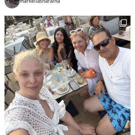
markellasharaiha