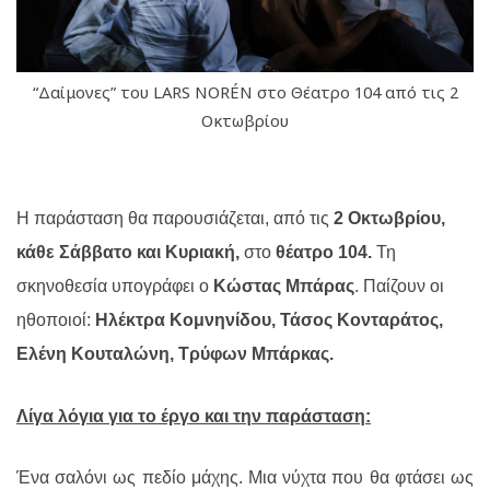
“Δαίμονες” του LARS NORÉN στο Θέατρο 104 από τις 2
Οκτωβρίου
Η παράσταση θα παρουσιάζεται, από τις
2 Οκτωβρίου,
κάθε Σάββατο και Κυριακή,
στο
θέατρο 104.
Τη
σκηνοθεσία υπογράφει ο
Κώστας Μπάρας
. Παίζουν οι
ηθοποιοί:
Ηλέκτρα Κομνηνίδου, Τάσος Κονταράτος,
Ελένη Κουταλώνη, Τρύφων Μπάρκας.
Λίγα λόγια για το έργο και την παράσταση:
Ένα σαλόνι ως πεδίο μάχης. Μια νύχτα που θα φτάσει ως