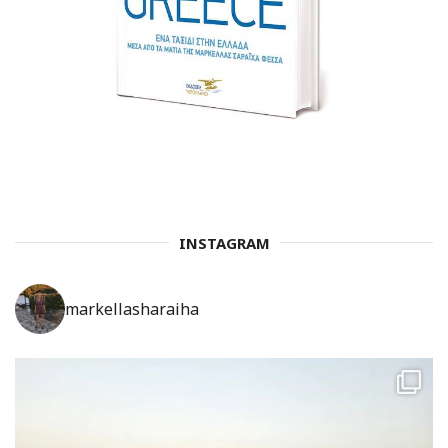
INSTAGRAM
markellasharaiha