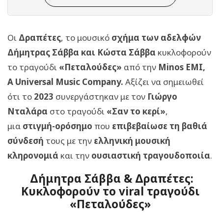
Οι
Δραπέτες
, το μουσικό
σχήμα των αδελφών
Δήμητρας Σάββα και Κώστα Σάββα
κυκλοφορούν
το τραγούδι
«Πεταλούδες»
από την
Minos EMI,
A Universal Music Company.
Αξίζει να σημειωθεί
ότι το
2023
συνεργάστηκαν με τον
Γιώργο
Νταλάρα
στο τραγούδι
«Σαν το κερί»
,
μια
στιγμή-ορόσημο
που
επιβεβαίωσε τη βαθιά
σύνδεσή
τους με την
ελληνική
μουσική
κληρονομιά
και την
ουσιαστική τραγουδοποιία
.
Δήμητρα Σάββα & Δραπέτες:
Κυκλοφορούν το viral τραγούδι
«Πεταλούδες»