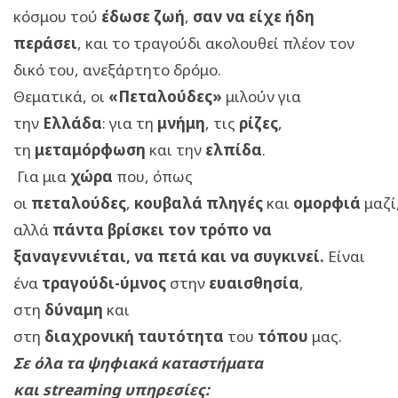
κόσμου τού
έδωσε ζωή
,
σαν να είχε ήδη
περάσει
, και το τραγούδι ακολουθεί πλέον τον
δικό του, ανεξάρτητο δρόμο.
Θεματικά, οι
«Πεταλούδες»
μιλούν για
την
Ελλάδα
: για τη
μνήμη
, τις
ρίζες
,
τη
μεταμόρφωση
και την
ελπίδα
.
Για μια
χώρα
που, όπως
οι
πεταλούδες
,
κουβαλά
πληγές
και
ομορφιά
μαζί
αλλά
πάντα βρίσκει τον τρόπο να
ξαναγεννιέται, να πετά και να συγκινεί.
Είναι
ένα
τραγούδι-ύμνος
στην
ευαισθησία
,
στη
δύναμη
και
στη
διαχρονική
ταυτότητα
του
τόπου
μας.
Σε όλα τα ψηφιακά καταστήματα
και streaming υπηρεσίες: