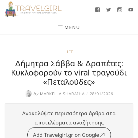
Skip
Facebook
Twitter
Insta
Y
to
content
MENU
LIFE
Δήμητρα Σάββα & Δραπέτες:
Κυκλοφορούν το viral τραγούδι
«Πεταλούδες»
by
MARKELLA SHARAIHA
/
28/01/2026
Ανακαλύψτε περισσότερα άρθρα στα
αποτελέσματα αναζήτησης
Add Travelgirl.gr on Google