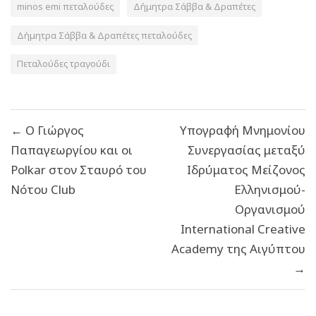
minos emi πεταλούδες
Δήμητρα Σάββα & Δραπέτες
Δήμητρα Σάββα & Δραπέτες πεταλούδες
Πεταλούδες τραγούδι
Πλοήγηση
← Ο Γιώργος
Υπογραφή Μνημονίου
άρθρων
Παπαγεωργίου και οι
Συνεργασίας μεταξύ
Polkar στον Σταυρό του
Ιδρύματος Μείζονος
Νότου Club
Ελληνισμού-
Οργανισμού
International Creative
Academy της Αιγύπτου
→