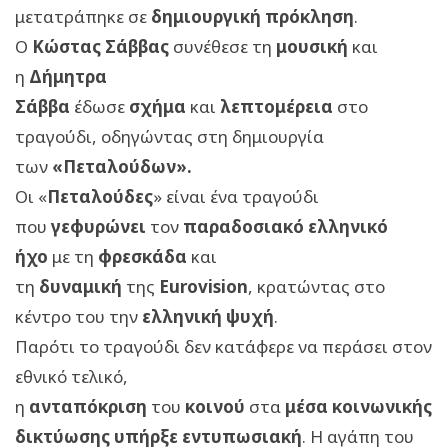
μετατράπηκε σε
δημιουργική πρόκληση
.
Ο
Κώστας Σάββας
συνέθεσε τη
μουσική
και
η
Δήμητρα
Σάββα
έδωσε
σχήμα
και
λεπτομέρεια
στο
τραγούδι, οδηγώντας στη δημιουργία
των
«Πεταλούδων».
Οι «
Πεταλούδες
» είναι ένα τραγούδι
που
γεφυρώνει
τον
παραδοσιακό ελληνικό
ήχο
με τη
φρεσκάδα
και
τη
δυναμική
της
Eurovision
, κρατώντας στο
κέντρο του την
ελληνική ψυχή
.
Παρότι το τραγούδι δεν κατάφερε να περάσει στον
εθνικό τελικό,
η
ανταπόκριση
του
κοινού
στα
μέσα κοινωνικής
δικτύωσης
υπήρξε εντυπωσιακή
. Η αγάπη του