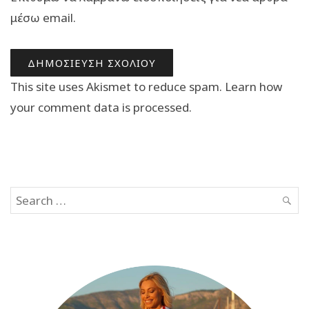
μέσω email.
This site uses Akismet to reduce spam.
Learn how
your comment data is processed.
Search
SEAR
for: