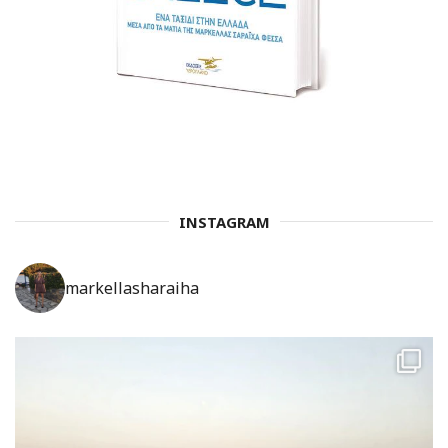
INSTAGRAM
markellasharaiha