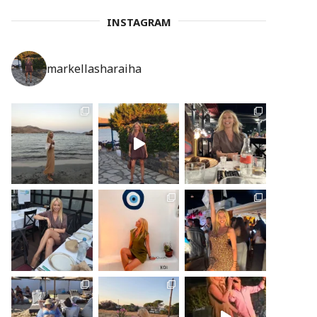
INSTAGRAM
markellasharaiha