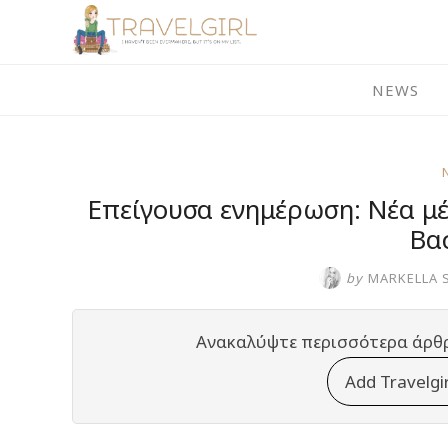
Skip
to
content
NEWS
Επείγουσα ενημέρωση: Νέα μέ
Βα
by
MARKELLA 
Ανακαλύψτε περισσότερα άρθ
Add Travelgi