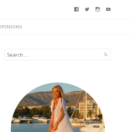
Facebook
Twitter
Instagram
Youtube
OPINIONS
Search
SEARCH
for: