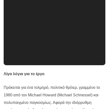
Λίγα λόγια για το έργο
Πρόκειται για ένα τολμηρό, πολιτικό θρίλερ, γραμμένο το
1980 από τον Michael Howard (Μιchael Schnessel) και
πολυπαιγμένο παγκοσμίως. Αφορά την ιδιόρρυθμη