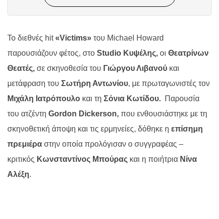
Το διεθνές
hit
«V
ictims
»
του M
ichael
Howard
παρουσιάζουν φέτος, στο
Studio Κυψέλης,
οι
Θεατρίνων
Θεατές,
σε σκηνοθεσία του
Γιώργου Λιβανού
και
μετάφραση του
Σωτήρη Αντωνίου
, με πρωταγωνιστές τον
Μιχάλη Ιατρόπουλο
και τη
Σόνια Κωτίδου.
Παρουσία
του ατζέντη
Gordon Dickerson,
που ενθουσιάστηκε με τη
σκηνοθετική άποψη και τις ερμηνείες, δόθηκε η
επίσημη
πρεμιέρα
στην οποία προλόγισαν ο συγγραφέας –
κριτικός
Κωνσταντίνος Μπούρας
και η ποιήτρια
Νίνα
Αλέξη
.