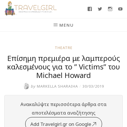
Skip
Facebook
Twitter
Insta
Y
to
content
MENU
THEATRE
Επίσημη πρεμιέρα με λαμπερούς
καλεσμένους για το ” Victims” του
Michael Howard
by
MARKELLA SHARAIHA
/
30/03/2019
Ανακαλύψτε περισσότερα άρθρα στα
αποτελέσματα αναζήτησης
Add Travelgirl.gr on Google