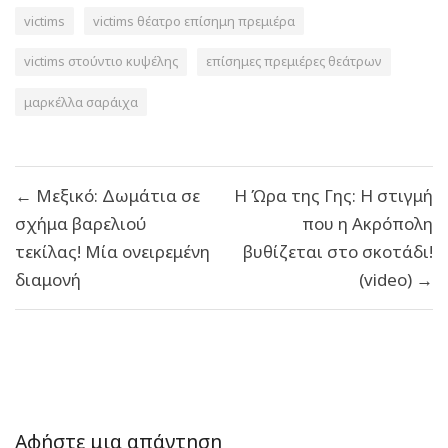
victims
victims θέατρο επίσημη πρεμιέρα
victims στούντιο κυψέλης
επίσημες πρεμιέρες θεάτρων
μαρκέλλα σαράιχα
Πλοήγηση
← Μεξικό: Δωμάτια σε
Η Ώρα της Γης: Η στιγμή
άρθρων
σχήμα βαρελιού
που η Ακρόπολη
τεκίλας! Μία ονειρεμένη
βυθίζεται στο σκοτάδι!
διαμονή
(video) →
Αφήστε μια απάντηση