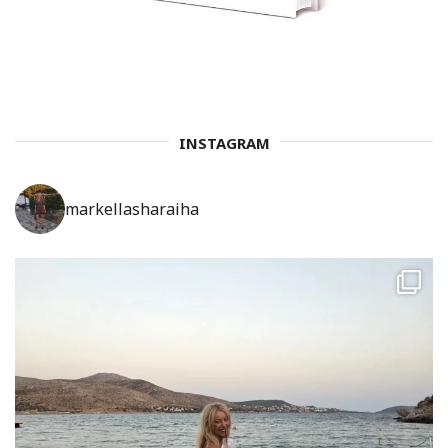
INSTAGRAM
markellasharaiha