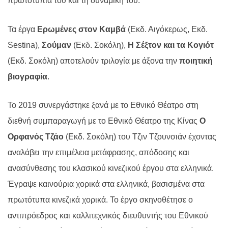
πρωτοτυπία του και τη δυναμική του.
Τα έργα
Ερωμένες στον Καμβά
(Εκδ. Αιγόκερως, Εκδ.
Sestina),
Σούμαν
(Eκδ. Σοκόλη),
Η Σέξτον και τα Κογιότ
(Eκδ. Σοκόλη) αποτελούν τριλογία με άξονα την
ποιητική
βιογραφία
.
Το 2019 συνεργάστηκε ξανά με το Εθνικό Θέατρο στη
διεθνή συμπαραγωγή με το Εθνικό Θέατρο της Κίνας
Ο
Ορφανός Τζάο
(Εκδ. Σοκόλη) του Τζιν Τζουνσιάν έχοντας
αναλάβει την επιμέλεια μετάφρασης, απόδοσης και
ανασύνθεσης του κλασικού κινεζικού έργου στα ελληνικά.
Έγραψε καινούρια χορικά στα ελληνικά, βασισμένα στα
πρωτότυπα κινεζικά χορικά. Το έργο σκηνοθέτησε ο
αντιπρόεδρος και καλλιτεχνικός διευθυντής του Εθνικού