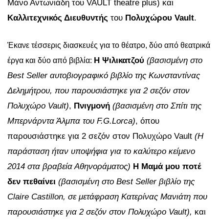
Μάνο Αντωνιάδη του VAULT theatre plus) και
Καλλιτεχνικός Διευθυντής
του
Πολυχώρου Vault
.
Έκανε τέσσερις διασκευές για το θέατρο, δύο από θεατρικά
Η Ψιλικατζού
(βασισμένη στο
έργα και δύο από βιβλία:
Best Seller αυτοβιογραφικό βιβλίο της Κωνσταντίνας
Δελημήτρου, που παρουσιάστηκε για 2 σεζόν στον
Πολυχώρο Vault)
,
Πνιγμονή
(βασισμένη στο Σπίτι της
Μπερνάρντα Άλμπα του F.G.Lorca)
, όπου
παρουσιάστηκε για 2 σεζόν στον Πολυχώρο Vault
(Η
παράσταση ήταν υποψήφια για το καλύτερο κείμενο
2014 στα βραβεία Αθηνοράματος)
Η Μαμά μου ποτέ
δεν πεθαίνει
(βασισμένη στο Best Seller βιβλίο της
Claire Castillon, σε μετάφραση Κατερίνας Μανιάτη που
παρουσιάστηκε για 2 σεζόν στον Πολυχώρο Vault),
και