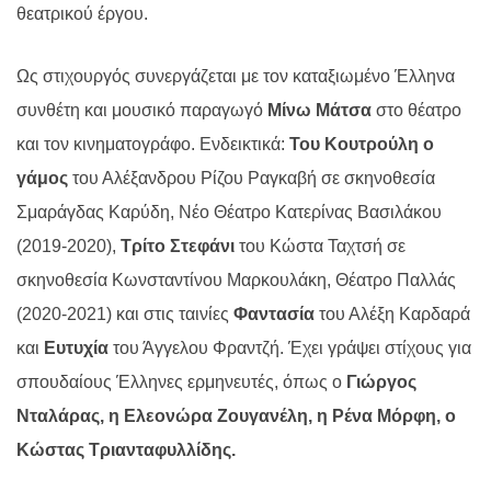
θεατρικού έργου.
Ως στιχουργός συνεργάζεται με τον καταξιωμένο Έλληνα
συνθέτη και μουσικό παραγωγό
Μίνω Μάτσα
στο θέατρο
και τον κινηματογράφο. Ενδεικτικά:
Του Κουτρούλη ο
γάμος
του Αλέξανδρου Ρίζου Ραγκαβή σε σκηνοθεσία
Σμαράγδας Καρύδη, Νέο Θέατρο Κατερίνας Βασιλάκου
(2019-2020),
Τρίτο Στεφάνι
του Κώστα Ταχτσή σε
σκηνοθεσία Κωνσταντίνου Μαρκουλάκη, Θέατρο Παλλάς
(2020-2021) και στις ταινίες
Φαντασία
του Αλέξη Καρδαρά
και
Ευτυχία
του Άγγελου Φραντζή. Έχει γράψει στίχους για
σπουδαίους Έλληνες ερμηνευτές, όπως ο
Γιώργος
Νταλάρας, η Ελεονώρα Ζουγανέλη, η Ρένα Μόρφη, ο
Κώστας Τριανταφυλλίδης.