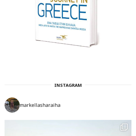
INSTAGRAM
markellasharaiha