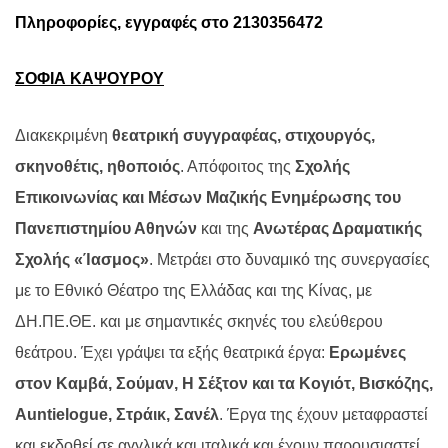
Πληροφορίες, εγγραφές στο 2130356472
ΣΟΦΙΑ ΚΑΨΟΥΡΟΥ
Διακεκριμένη
θεατρική συγγραφέας, στιχουργός,
σκηνοθέτις, ηθοποιός
. Απόφοιτος της
Σχολής
Επικοινωνίας και Μέσων Μαζικής Ενημέρωσης του
Πανεπιστημίου Αθηνών
και της
Ανωτέρας Δραματικής
Σχολής «Ίασμος»
. Μετράει στο δυναμικό της συνεργασίες
με το Εθνικό Θέατρο της Ελλάδας και της Κίνας, με
ΔΗ.ΠΕ.ΘΕ. και με σημαντικές σκηνές του ελεύθερου
θεάτρου. Έχει γράψει τα εξής θεατρικά έργα:
Ερωμένες
στον Καμβά, Σούμαν, Η Σέξτον και τα Κογιότ, Βισκόζης,
Auntielogue
, Στράικ, Σανέλ
. Έργα της έχουν μεταφραστεί
και εκδοθεί σε αγγλικά και ιταλικά και έχουν παρουσιαστεί