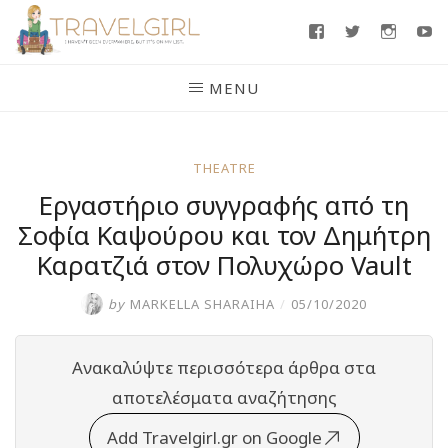
Skip
Facebook
Twitter
Insta
Y
to
content
MENU
THEATRE
Εργαστήριο συγγραφής από τη
Σοφία Καψούρου και τον Δημήτρη
Καρατζιά στον Πολυχώρο Vault
by
MARKELLA SHARAIHA
/
05/10/2020
Ανακαλύψτε περισσότερα άρθρα στα
αποτελέσματα αναζήτησης
Add Travelgirl.gr on Google