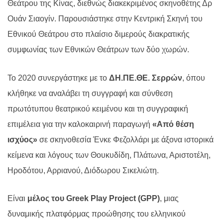
Θεάτρου της Κίνας, διεθνώς διακεκριμένος σκηνοθέτης Δρ
Ουάν Σιαογίν. Παρουσιάστηκε στην Κεντρική Σκηνή του
Εθνικού Θεάτρου στο πλαίσιο διμερούς διακρατικής
συμφωνίας των Εθνικών Θεάτρων των δύο χωρών.
Το 2020 συνεργάστηκε με το
ΔΗ.ΠΕ.ΘΕ. Σερρών
, όπου
κλήθηκε να αναλάβει τη συγγραφή και σύνθεση
πρωτότυπου θεατρικού κειμένου και τη συγγραφική
επιμέλεια για την καλοκαιρινή παραγωγή
«Από θέση
ισχύος»
σε σκηνοθεσία Ένκε Φεζολλάρι με άξονα ιστορικά
κείμενα και λόγους των Θουκυδίδη, Πλάτωνα, Αριστοτέλη,
Ηροδότου, Αρριανού, Διόδωρου Σικελιώτη.
Είναι
μέλος του
Greek
Play
Project
(
GPP
)
, μιας
δυναμικής πλατφόρμας προώθησης του ελληνικού