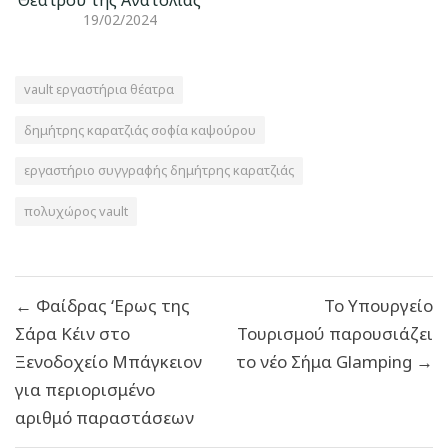
Θεάτρου της Ανατολίας
19/02/2024
vault εργαστήρια θέατρα
δημήτρης καρατζιάς σοφία καψούρου
εργαστήριο συγγραφής δημήτρης καρατζιάς
πολυχώρος vault
Πλοήγηση
← Φαίδρας ‘Ερως της
Το Υπουργείο
άρθρων
Σάρα Κέιν στο
Τουρισμού παρουσιάζει
Ξενοδοχείο Μπάγκειον
το νέο Σήμα Glamping →
για περιορισμένο
αριθμό παραστάσεων