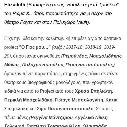
Elizadeth
(Βασισμένη στους “Βασιλικοί μετά Τρούλου”
του Ρώμα Χ., όπου παρουσιάστηκε για 3 σεζόν στο
θέατρο Ράγες και στον Πολυχώρο Vault)
.
Είχε την ιδέα και την καλλιτεχνική επιμέλεια για το θεατρικό
project
“Ο Γιος μου…”
(σεζόν 2017-18, 2018-19, 2019-
20)
, όπου πέντε σκηνοθέτες
(Ρεμούνδος, Μοσχολιδάκης,
Μάϊνας, Πολυχρονοπούλου, Παπαναστασόπουλος)
έφτιαξαν πέντε παραστάσεις, στηριγμένες πάνω σε πέντε
θεατρικούς βιογραφικούς μονολόγους, που γράφτηκαν
ειδικά για αυτό το Project από τους
Χρύσα Σπηλιώτη,
Περικλή Μοσχολιδάκη, Γιώργο Μεσσολογγίτη, Κάτια
Σπερελάκη
και
Σίμο Παπαναστασόπουλο
. Σε αυτές
πέντε μάνες
(Ρεγγίνα Μάντζαρου, Αγγέλικα Νίκλη
Σολωμού, Βασιλική Τριανταφύλλου, Ολυμπιάδα,