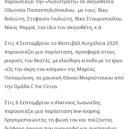
παρουσιάζει την «Λυσιστράτη» σε σκηνοθεσία
Οδυσσέα Παπασπηλιόπουλου, με τους: Βίκυ
Βολιώτη, Στεφανία Γουλιώτη, Βίκυ Σταυροπούλου,
Νίκος Ψαρρά, τον ίδιο τον σκηνοθέτη, κ.ά
Στις 4 Σεπτεμβρίου το Φεστιβάλ Αισχύλεια 2020
παρουσιάζει μια παράσταση, προσφορά στους
μικρούς του θεατές, με ελεύθερη είσοδο με το έργο
«Ως την άκρη του κόσμου» της Μαρίας
Παπαγιάννη, σε μουσική Θάνου Μικρούτσικου από
την Oμάδα C for Circus.
Στις 6 Σεπτεμβρίου ο Αλκίνοος Ιωαννίδης
παρουσιάζει μια παράσταση live-looping.
Χρησιμοποιώντας τη φωνή του και παίζοντας
διάφορα όργανα που ηχογραφεί και αναπαράγει