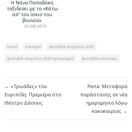
Η Νάνα Παπαδάκη
ταξιδεύει με το «Κάτω
απ’ τον ίσκιο του
βουνού»
01/08/2019
travel
travelgirl
φεστιβάλ αισχύλεια 2020
φεστιβάλ αισχύλεια 2020 πρόγραμμα
φεστιβάλ καλοκαίρι
Πλοήγηση
← «Τρωάδες» του
Pietà: Μεταφορά
άρθρων
Ευριπίδη: Πρεμιέρα στο
παράστασης σε νέα
Θέατρο Δάσους
ημερομηνία λόγω
κακοκαιρίας →