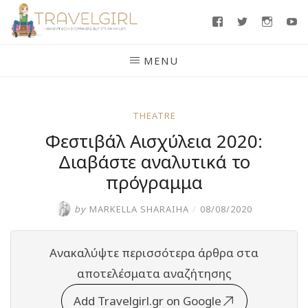
Skip
Facebook
Twitter
Insta
Y
to
content
MENU
THEATRE
Φεστιβάλ Αισχύλεια 2020:
Διαβάστε αναλυτικά το
πρόγραμμα
by
MARKELLA SHARAIHA
/
08/08/2020
Ανακαλύψτε περισσότερα άρθρα στα
αποτελέσματα αναζήτησης
Add Travelgirl.gr on Google