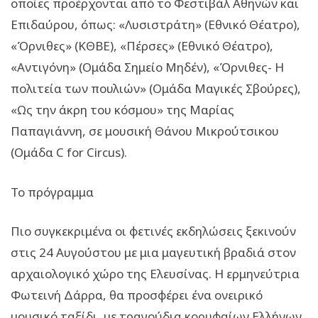
οποίες προέρχονται από το Φεστιβάλ Αθηνών και
Επιδαύρου, όπως: «Λυσιστράτη» (Εθνικό Θέατρο),
«Όρνιθες» (ΚΘΒΕ), «Πέρσες» (Εθνικό Θέατρο),
«Αντιγόνη» (Ομάδα Σημείο Μηδέν), «Όρνιθες- Η
πολιτεία των πουλιών» (Ομάδα Μαγικές Σβούρες),
«Ως την άκρη του κόσμου» της Μαρίας
Παπαγιάννη, σε μουσική Θάνου Μικρούτσικου
(Oμάδα C for Circus).
Το πρόγραμμα
Πιο συγκεκριμένα οι φετινές εκδηλώσεις ξεκινούν
στις 24 Αυγούστου με μια μαγευτική βραδιά στον
αρχαιολογικό χώρο της Ελευσίνας. Η ερμηνεύτρια
Φωτεινή Δάρρα, θα προσφέρει ένα ονειρικό
μουσικό ταξίδι, με τραγούδια κορυφαίων Ελλήνων