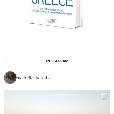
INSTAGRAM
markellasharaiha