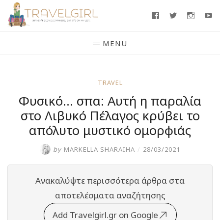
Skip
Facebook
Twitter
Insta
Y
to
content
MENU
TRAVEL
Φυσικό… σπα: Αυτή η παραλία
στο Λιβυκό Πέλαγος κρύβει το
απόλυτο μυστικό ομορφιάς
by
MARKELLA SHARAIHA
/
28/03/2021
Ανακαλύψτε περισσότερα άρθρα στα
αποτελέσματα αναζήτησης
Add Travelgirl.gr on Google