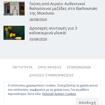
Γεύση από Αιγαίο: Αυθεντικοί
θαλασσινοί μεζέδες στο Barbounaki
της Μυκόνου
06/08/2026
Δροσερές συνταγές για 3
καλοκαιρινά γλυκά!
03/08/2026
ΤΑΥΤΌΤΗΤΑ
ΌΡΟΙ ΧΡΉΣΗΣ
ΕΠΙΚΟΙΝΩΝΊΑ
ΔΉΛΩΣΗ ΣΥΜΜΌΡΦΩΣΗΣ
Copyright © 2017-2026, Travelgirl.gr | All rights reserved.
Ο ιστότοπος χρησιμοποιεί cookies. Συνεχίζοντας τη χρήση αυτού
του ιστότοπου, συμφωνείτε με τη χρήση τους. Για να μάθετε
Crafted by
Apptime
.
περισσότερα, δείτε εδώ:
Πολιτική Χρήσης Cookies
Facebook
Twitter
Instagram
Youtube