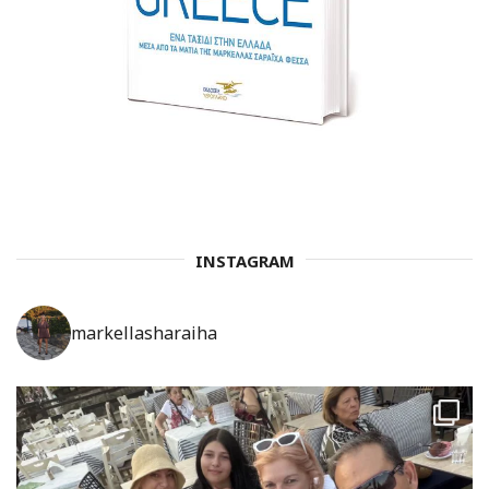
INSTAGRAM
markellasharaiha