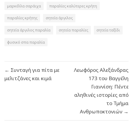
μαρκέλλα σαράιχα
παραλίες καλύτερες κρήτη
παραλίες κρήτης
σητεία άργιλος
σητεία άργιλος παραλία
σητεία παραλίες
σητεία ταξίδι
φυσικό σπα παραλία
Πλοήγηση
← Συνταγή για πίτα με
Λεωφόρος Αλεξάνδρας
άρθρων
μελιτζάνες και κιμά
173 του Βαγγέλη
Γιαννίση: Πέντε
αληθινές ιστορίες από
το Τμήμα
Ανθρωποκτονιών →