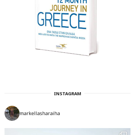
INSTAGRAM
markellasharaiha