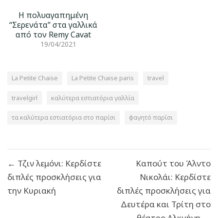
Η πολυαγαπημένη
“Σερενάτα” στα γαλλικά
από τον Remy Cavat
19/04/2021
La Petite Chaise
La Petite Chaise paris
travel
travelgirl
καλύτερα εστιατόρια γαλλία
τα καλύτερα εστιατόρια στο παρίσι
φαγητό παρίσι
Πλοήγηση
← Τζιν λεμόνι: Κερδίστε
Καπούτ του Άλντο
άρθρων
διπλές προσκλήσεις για
Νικολάι: Κερδίστε
την Κυριακή
διπλές προσκλήσεις για
Δευτέρα και Τρίτη στο
θέατρο Αλκμήνη →