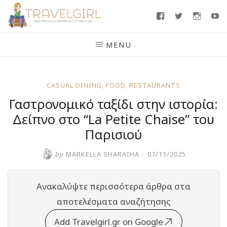
Skip
Facebook
Twitter
Insta
Y
to
content
MENU
CASUAL DINING
,
FOOD
,
RESTAURANTS
Γαστρονομικό ταξίδι στην ιστορία:
Δείπνο στο “La Petite Chaise” του
Παρισιού
by
MARKELLA SHARAIHA
/
07/11/2025
Ανακαλύψτε περισσότερα άρθρα στα
αποτελέσματα αναζήτησης
Add Travelgirl.gr on Google