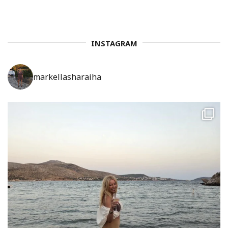
INSTAGRAM
markellasharaiha