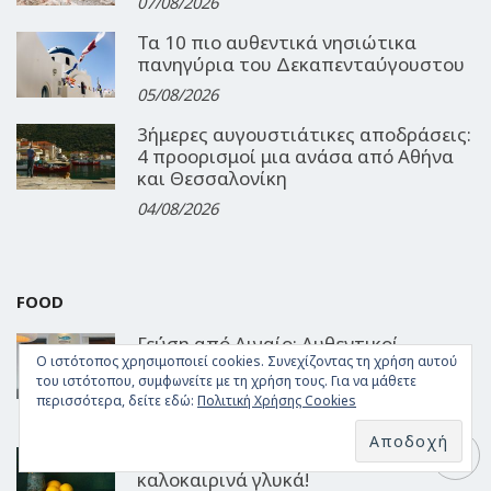
07/08/2026
Τα 10 πιο αυθεντικά νησιώτικα
πανηγύρια του Δεκαπενταύγουστου
05/08/2026
3ήμερες αυγουστιάτικες αποδράσεις:
4 προορισμοί μια ανάσα από Αθήνα
και Θεσσαλονίκη
04/08/2026
FOOD
Γεύση από Αιγαίο: Αυθεντικοί
Ο ιστότοπος χρησιμοποιεί cookies. Συνεχίζοντας τη χρήση αυτού
θαλασσινοί μεζέδες στο Barbounaki
του ιστότοπου, συμφωνείτε με τη χρήση τους. Για να μάθετε
της Μυκόνου
περισσότερα, δείτε εδώ:
Πολιτική Χρήσης Cookies
06/08/2026
Δροσερές συνταγές για 3
καλοκαιρινά γλυκά!