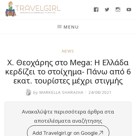
Skip
Facebook
Twitter
Insta
Y
to
content
MENU
NEWS
Χ. Θεοχάρης στο Mega: Η Ελλάδα
κερδίζει το στοίχημα- Πάνω από 6
εκατ. τουρίστες μέχρι στιγμής
by
MARKELLA SHARAIHA
/
24/08/2021
Ανακαλύψτε περισσότερα άρθρα στα
αποτελέσματα αναζήτησης
Add Travelgirl.gr on Google