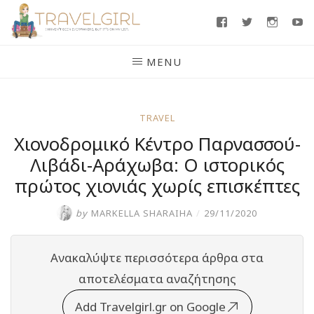
Skip
Facebook
Twitter
Insta
Y
to
content
MENU
TRAVEL
Χιονοδρομικό Κέντρο Παρνασσού-
Λιβάδι-Αράχωβα: Ο ιστορικός
πρώτος χιονιάς χωρίς επισκέπτες
by
MARKELLA SHARAIHA
/
29/11/2020
Ανακαλύψτε περισσότερα άρθρα στα
αποτελέσματα αναζήτησης
Add Travelgirl.gr on Google