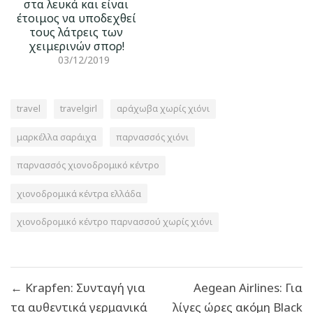
στα λευκά και είναι
έτοιμος να υποδεχθεί
τους λάτρεις των
χειμερινών σπορ!
03/12/2019
travel
travelgirl
αράχωβα χωρίς χιόνι
μαρκέλλα σαράιχα
παρνασσός χιόνι
παρνασσός χιονοδρομικό κέντρο
χιονοδρομικά κέντρα ελλάδα
χιονοδρομικό κέντρο παρνασσού χωρίς χιόνι
Πλοήγηση
← Krapfen: Συνταγή για
Aegean Airlines: Για
άρθρων
τα αυθεντικά γερμανικά
λίγες ώρες ακόμη Black