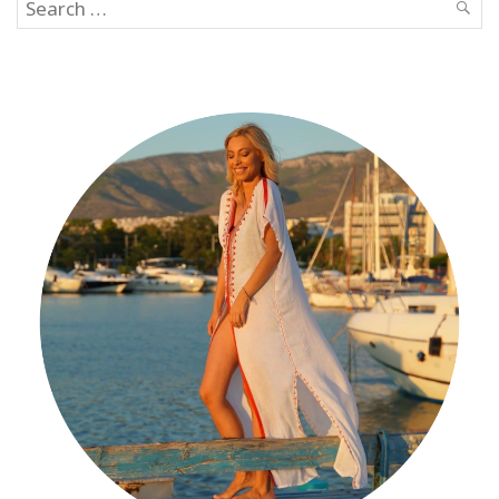
Search
SEAR
for: