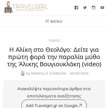
Skip
Facebook
Twitter
Insta
Y
to
content
MENU
TRAVEL
Η Αλίκη στο Θεολόγο: Δείτε για
πρώτη φορά την παραλία μύθο
της Άλικης Βουγιουκλάκη (video)
by
MARKELLA SHARAIHA
/
09/05/2020
Ανακαλύψτε περισσότερα άρθρα στα
αποτελέσματα αναζήτησης
Add Travelgirl.gr on Google