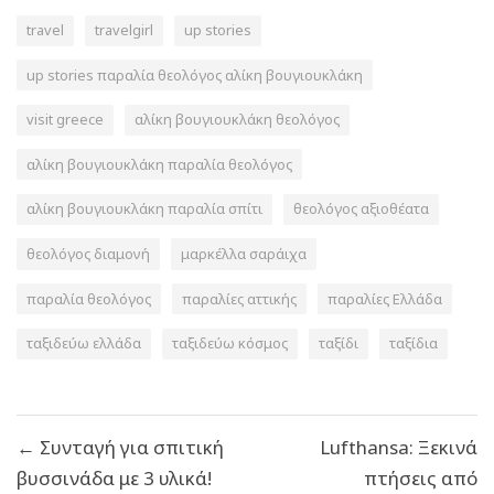
travel
travelgirl
up stories
up stories παραλία θεολόγος αλίκη βουγιουκλάκη
visit greece
αλίκη βουγιουκλάκη θεολόγος
αλίκη βουγιουκλάκη παραλία θεολόγος
αλίκη βουγιουκλάκη παραλία σπίτι
θεολόγος αξιοθέατα
θεολόγος διαμονή
μαρκέλλα σαράιχα
παραλία θεολόγος
παραλίες αττικής
παραλίες Ελλάδα
ταξιδεύω ελλάδα
ταξιδεύω κόσμος
ταξίδι
ταξίδια
Πλοήγηση
← Συνταγή για σπιτική
Lufthansa: Ξεκινά
άρθρων
βυσσινάδα με 3 υλικά!
πτήσεις από