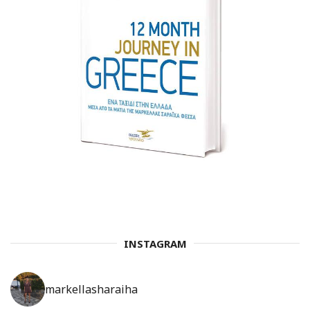
INSTAGRAM
markellasharaiha