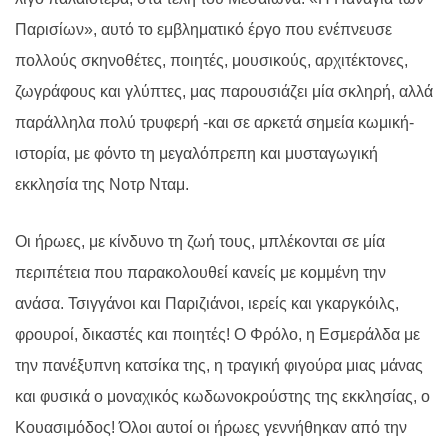
Παρισίων», αυτό το εμβληματικό έργο που ενέπνευσε
πολλούς σκηνοθέτες, ποιητές, μουσικούς, αρχιτέκτονες,
ζωγράφους και γλύπτες, μας παρουσιάζει μία σκληρή, αλλά
παράλληλα πολύ τρυφερή -και σε αρκετά σημεία κωμική-
ιστορία, με φόντο τη μεγαλόπρεπη και μυσταγωγική
εκκλησία της Νοτρ Νταμ.
Οι ήρωες, με κίνδυνο τη ζωή τους, μπλέκονται σε μία
περιπέτεια που παρακολουθεί κανείς με κομμένη την
ανάσα. Τσιγγάνοι και Παριζιάνοι, ιερείς και γκαργκόιλς,
φρουροί, δικαστές και ποιητές! Ο Φρόλο, η Εσμεράλδα με
την πανέξυπνη κατσίκα της, η τραγική φιγούρα μιας μάνας
και φυσικά ο μοναχικός κωδωνοκρούστης της εκκλησίας, ο
Κουασιμόδος! Όλοι αυτοί οι ήρωες γεννήθηκαν από την