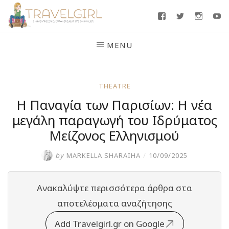
Skip
Facebook
Twitter
Insta
Y
to
content
MENU
THEATRE
Η Παναγία των Παρισίων: Η νέα
μεγάλη παραγωγή του Ιδρύματος
Μείζονος Ελληνισμού
by
MARKELLA SHARAIHA
/
10/09/2025
Ανακαλύψτε περισσότερα άρθρα στα
αποτελέσματα αναζήτησης
Add Travelgirl.gr on Google