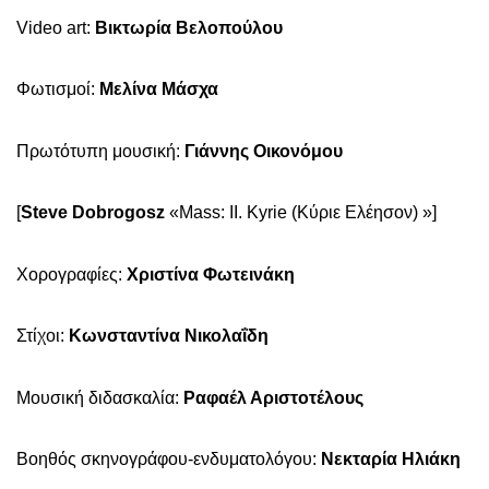
V
ideo
a
rt:
Βικτωρία Βελοπούλου
Φωτισμοί:
Μελίνα Μάσχα
Πρωτότυπη μουσική:
Γιάννης Οικονόμου
[
Steve
Dobrogosz
«
Mass
:
II
.
Kyrie
(Κύριε Ελέησον) »]
Χορογραφίες:
Χριστίνα Φωτεινάκη
Στίχοι:
Κωνσταντίνα Νικολαΐδη
Μουσική διδασκαλία:
Ραφαέλ Αριστοτέλους
Βοηθός σκηνογράφου-ενδυματολόγου:
Νεκταρία Ηλιάκη