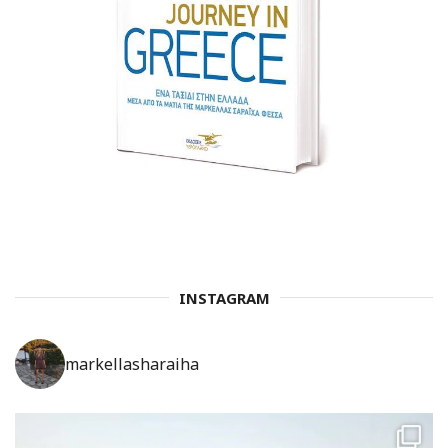
INSTAGRAM
markellasharaiha