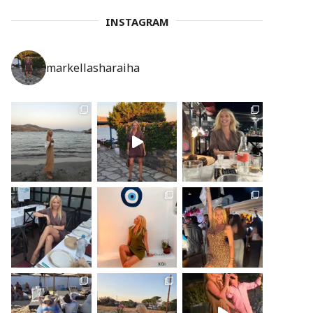
INSTAGRAM
markellasharaiha