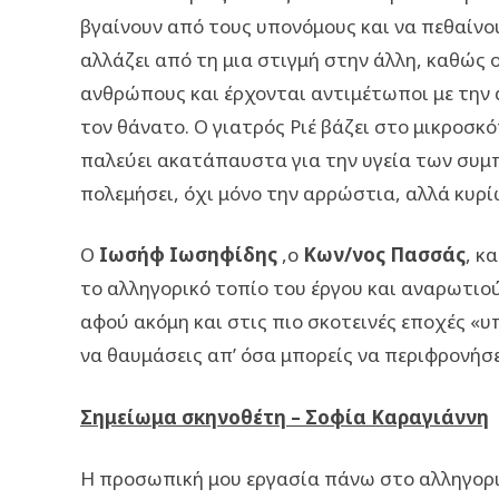
βγαίνουν από τους υπονόμους και να πεθαίν
αλλάζει από τη μια στιγμή στην άλλη, καθώς 
ανθρώπους και έρχονται αντιμέτωποι με την α
τον θάνατο. Ο γιατρός Ριέ βάζει στο μικροσκό
παλεύει ακατάπαυστα για την υγεία των συμπο
πολεμήσει, όχι μόνο την αρρώστια, αλλά κυρί
Ο
Ιωσήφ Ιωσηφίδης
,ο
Κων/νος Πασσάς
, κ
το αλληγορικό τοπίο του έργου και αναρωτιο
αφού ακόμη και στις πιο σκοτεινές εποχές 
να θαυμάσεις απ’ όσα μπορείς να περιφρονήσε
Σημείωμα σκηνοθέτη – Σοφία Καραγιάννη
Η προσωπική μου εργασία πάνω στο αλληγορικ