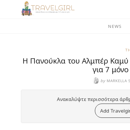
Skip
to
content
NEWS
T
Η Πανούκλα του Αλμπέρ Καμύ
για 7 μόν
by
MARKELLA 
Ανακαλύψτε περισσότερα άρθ
Add Travelgi