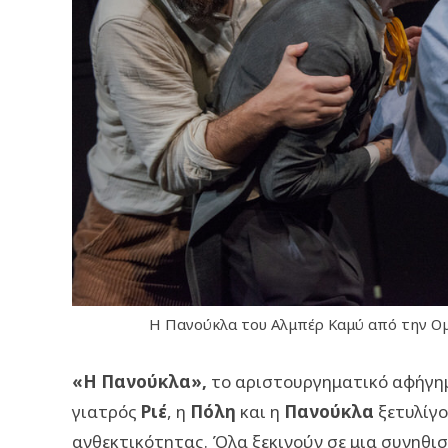
Η Πανούκλα του Αλμπέρ Καμύ από την Ομ
«Η Πανούκλα»,
το αριστουργηματικό αφήγη
γιατρός
Ριέ
, η
Πόλη
και η
Πανούκλα
ξετυλίγο
ανθεκτικότητας. Όλα ξεκινούν σε μια συνηθισ