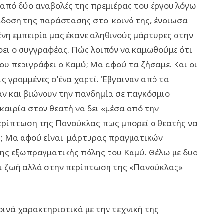
από δύο αναβολές της πρεμιέρας του έργου λόγω
ράδοση της παράστασης στο κοινό της, ένοιωσα
ένη εμπειρία μας έκανε αληθινούς μάρτυρες στην
ει ο συγγραφέας. Πώς λοιπόν να καμωθούμε ότι
ου περιγράφει ο Καμύ; Μα αφού τα ζήσαμε. Και οι
ις γραμμένες σ’ένα χαρτί. Έβγαιναν από τα
 και βιώνουν την πανδημία σε παγκόσμιο
υκαιρία στον θεατή να δει «μέσα από την
ερίπτωση της Πανούκλας πως μπορεί ο θεατής να
ής; Μα αφού είναι μάρτυρας πραγματικών
της εξωπραγματικής πόλης του Καμύ. Θέλω με δυο
και ζωή αλλά στην περίπτωση της «Πανούκλας»
οινά χαρακτηριστικά με την τεχνική της