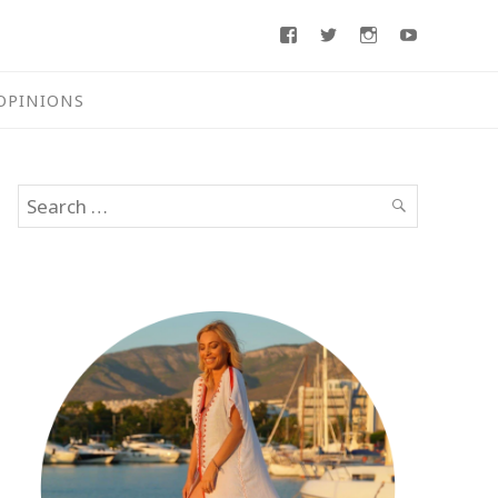
Facebook
Twitter
Instagram
Youtube
OPINIONS
Search
SEARCH
for: