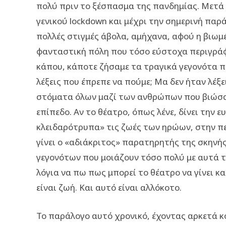
πολύ πριν το ξέσπασμα της πανδημίας. Μετά 
γενικού lockdown και μέχρι την σημερινή πα
πολλές στιγμές άβολα, αμήχανα, αφού η βιωμ
φανταστική πόλη που τόσο εύστοχα περιγράφ
κάπου, κάποτε ζήσαμε τα τραγικά γεγονότα π
λέξεις που έπρεπε να πούμε; Μα δεν ήταν λέξε
στόματα όλων μαζί των ανθρώπων που βιώσαν
επίπεδο. Αν το θέατρο, όπως λένε, δίνει την ε
κλειδαρότρυπα» τις ζωές των ηρώων, στην π
γίνει ο «αδιάκριτος» παρατηρητής της σκην
γεγονότων που μοιάζουν τόσο πολύ με αυτά 
λόγια να πω πως μπορεί το θέατρο να γίνει 
είναι ζωή. Και αυτό είναι αλλόκοτο.
Το παράλογο αυτό χρονικό, έχοντας αρκετά κ