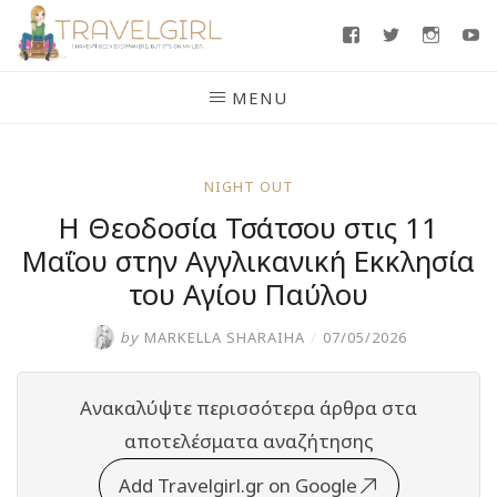
Skip
Facebook
Twitter
Insta
Y
to
content
MENU
NIGHT OUT
Η Θεοδοσία Τσάτσου στις 11
Μαΐου στην Αγγλικανική Εκκλησία
του Αγίου Παύλου
by
MARKELLA SHARAIHA
/
07/05/2026
Ανακαλύψτε περισσότερα άρθρα στα
αποτελέσματα αναζήτησης
Add Travelgirl.gr on Google