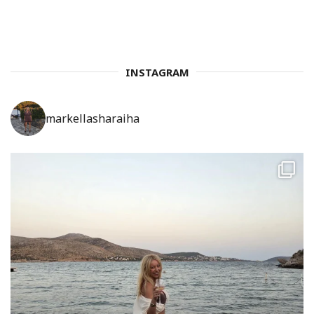
INSTAGRAM
markellasharaiha