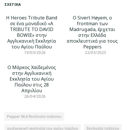
ΣΧΕΤΙΚΆ
Η Heroes Tribute Band
Ο Sivert Høyem, ο
σε ένα μοναδικό «A
frontman των
TRIBUTE TO DAVID
Madrugada, έρχεται
BOWIE» στην
στην Ελλάδα
Αγγλικανική Εκκλησία
αποκλειστικά για τους
του Αγίου Παύλου
Peppers
19/03/2026
22/03/2025
Ο Μάρκος Χαϊδεμένος
στην Αγγλικανική
Εκκλησία του Αγίου
Παύλου στις 28
Απριλίου
26/04/2026
Pepper 96 6 θεοδοσία τσάτσου
αγγλικανική εκκλησία του αγίου παύλου
θεοδοσία τσάτσου