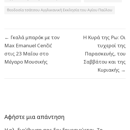
θεοδοσία τσάτσου Αγγλικανική Εκκλησία του Αγίου Παύλου
Πλοήγηση
← Γκαλά μπαρόκ με τον
Η Κυρά της Ρω: Οι
άρθρων
Μax Emanuel Cenčić
τυχεροί της
στις 23 Μαΐου στο
Παρασκευής, του
Μέγαρο Μουσικής
Σαββάτου και της
Κυριακής →
Αφήστε μια απάντηση
Η ηλ. διεύθυνση σας δεν δημοσιεύεται.
Τα