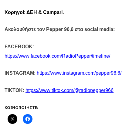
Χορηγοί: ΔΕΗ &
Campari
.
Ακολουθήστε τον
Pepper
96,6 στα
social
media
:
FACEBOOK
:
https
://
www
.
facebook
.
com
/
RadioPepper
/
timeline
/
INSTAGRAM
:
https
://
www
.
instagram
.
com
/
pepper
96.6/
TIKTOK
:
https
://
www
.
tiktok
.
com
/@
radiopepper
966
ΚΟΙΝΟΠΟΙΉΣΤΕ: