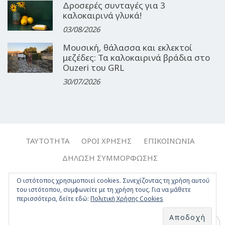
Δροσερές συνταγές για 3
καλοκαιρινά γλυκά!
03/08/2026
Μουσική, θάλασσα και εκλεκτοί
μεζέδες: Τα καλοκαιρινά βράδια στο
Ouzeri του GRL
30/07/2026
ΤΑΥΤΌΤΗΤΑ
ΌΡΟΙ ΧΡΉΣΗΣ
ΕΠΙΚΟΙΝΩΝΊΑ
ΔΉΛΩΣΗ ΣΥΜΜΌΡΦΩΣΗΣ
Copyright © 2017-2026, Travelgirl.gr | All rights reserved.
Ο ιστότοπος χρησιμοποιεί cookies. Συνεχίζοντας τη χρήση αυτού
του ιστότοπου, συμφωνείτε με τη χρήση τους. Για να μάθετε
Crafted by
Apptime
.
περισσότερα, δείτε εδώ:
Πολιτική Χρήσης Cookies
Facebook
Twitter
Instagram
Youtube