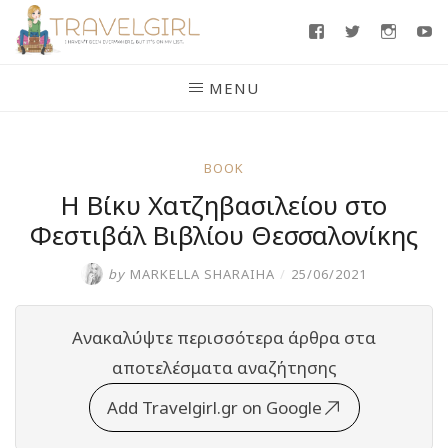
Skip
Facebook
Twitter
Insta
Y
to
content
MENU
BOOK
Η Βίκυ Χατζηβασιλείου στο
Φεστιβάλ Βιβλίου Θεσσαλονίκης
by
MARKELLA SHARAIHA
/
25/06/2021
Ανακαλύψτε περισσότερα άρθρα στα
αποτελέσματα αναζήτησης
Add Travelgirl.gr on Google