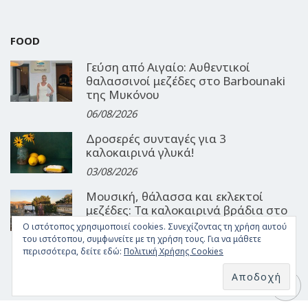
FOOD
Γεύση από Αιγαίο: Αυθεντικοί
θαλασσινοί μεζέδες στο Barbounaki
της Μυκόνου
06/08/2026
Δροσερές συνταγές για 3
καλοκαιρινά γλυκά!
03/08/2026
Μουσική, θάλασσα και εκλεκτοί
μεζέδες: Τα καλοκαιρινά βράδια στο
Ouzeri του GRL
Ο ιστότοπος χρησιμοποιεί cookies. Συνεχίζοντας τη χρήση αυτού
του ιστότοπου, συμφωνείτε με τη χρήση τους. Για να μάθετε
30/07/2026
περισσότερα, δείτε εδώ:
Πολιτική Χρήσης Cookies