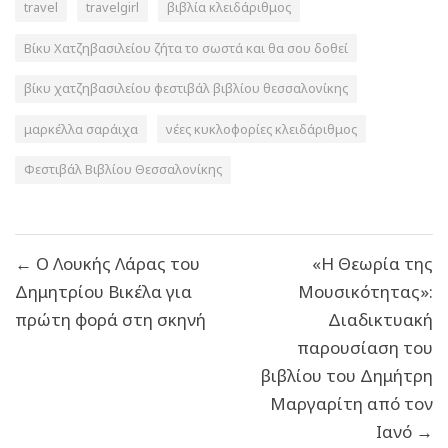
travel
travelgirl
βιβλία κλειδάριθμος
Βίκυ Χατζηβασιλείου ζήτα το σωστά και θα σου δοθεί
βίκυ χατζηβασιλείου φεστιβάλ βιβλίου θεσσαλονίκης
μαρκέλλα σαράιχα
νέες κυκλοφορίες κλειδάριθμος
Φεστιβάλ Βιβλίου Θεσσαλονίκης
Πλοήγηση
← Ο Λουκής Λάρας του
«Η Θεωρία της
άρθρων
Δημητρίου Βικέλα για
Μουσικότητας»:
πρώτη φορά στη σκηνή
Διαδικτυακή
παρουσίαση του
βιβλίου του Δημήτρη
Μαργαρίτη από τον
Ιανό →