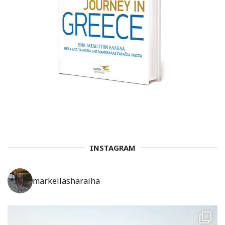
INSTAGRAM
markellasharaiha