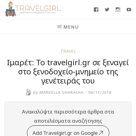
Skip
Facebook
Twitter
Insta
Y
to
content
MENU
TRAVEL
Ιμαρέτ: Το travelgirl.gr σε ξεναγεί
στο ξενοδοχείο-μνημείο της
γενέτειράς του
by
MARKELLA SHARAIHA
/
06/11/2018
Ανακαλύψτε περισσότερα άρθρα στα
αποτελέσματα αναζήτησης
Add Travelgirl.gr on Google