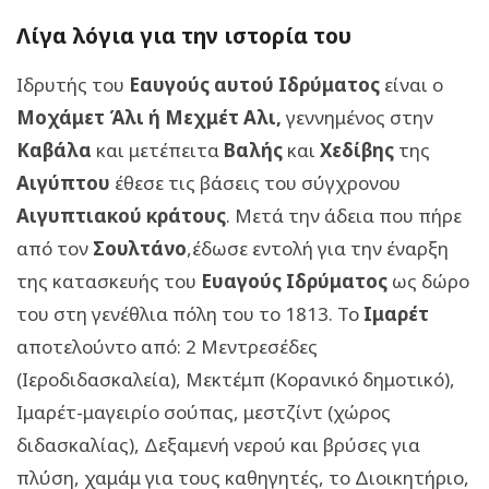
Λίγα λόγια για την ιστορία του
Ιδρυτής του
Εαυγούς αυτού Ιδρύματος
είναι ο
Μοχάμετ Άλι ή Μεχμέτ Αλι,
γεννημένος στην
Καβάλα
και μετέπειτα
Βαλής
και
Χεδίβης
της
Αιγύπτου
έθεσε τις βάσεις του σύγχρονου
Αιγυπτιακού κράτους
. Μετά την άδεια που πήρε
από τον
Σουλτάνο
,έδωσε εντολή για την έναρξη
της κατασκευής του
Ευαγούς Ιδρύματος
ως δώρο
του στη γενέθλια πόλη του το 1813. Το
Ιμαρέτ
αποτελούντο από: 2 Μεντρεσέδες
(Ιεροδιδασκαλεία), Μεκτέμπ (Κορανικό δημοτικό),
Ιμαρέτ-μαγειρίο σούπας, μεστζίντ (χώρος
διδασκαλίας), Δεξαμενή νερού και βρύσες για
πλύση, χαμάμ για τους καθηγητές, το Διοικητήριο,