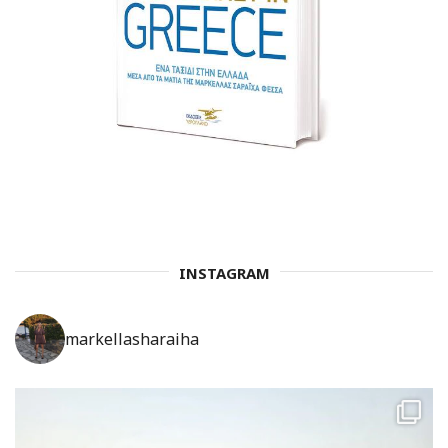
INSTAGRAM
markellasharaiha