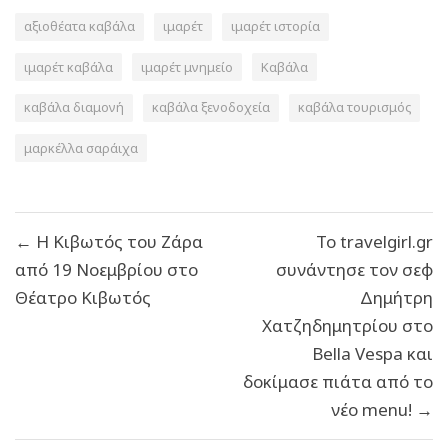
αξιοθέατα καβάλα
ιμαρέτ
ιμαρέτ ιστορία
ιμαρέτ καβάλα
ιμαρέτ μνημείο
Καβάλα
καβάλα διαμονή
καβάλα ξενοδοχεία
καβάλα τουρισμός
μαρκέλλα σαράιχα
Πλοήγηση
← Η Κιβωτός του Ζάρα
Το travelgirl.gr
άρθρων
από 19 Νοεμβρίου στο
συνάντησε τον σεφ
Θέατρο Κιβωτός
Δημήτρη
Χατζηδημητρίου στο
Bella Vespa και
δοκίμασε πιάτα από το
νέο menu! →