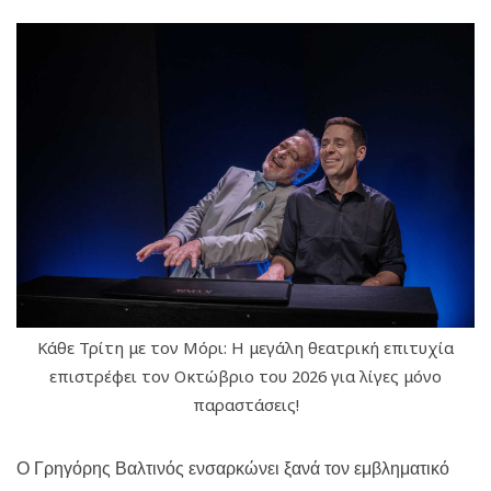
Κάθε Τρίτη με τον Μόρι: Η μεγάλη θεατρική επιτυχία
επιστρέφει τον Οκτώβριο του 2026 για λίγες μόνο
παραστάσεις!
Ο Γρηγόρης Βαλτινός ενσαρκώνει ξανά τον εμβληματικό