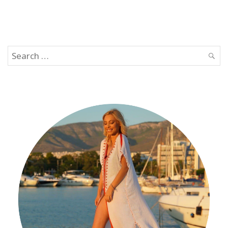
Search
SEAR
for: