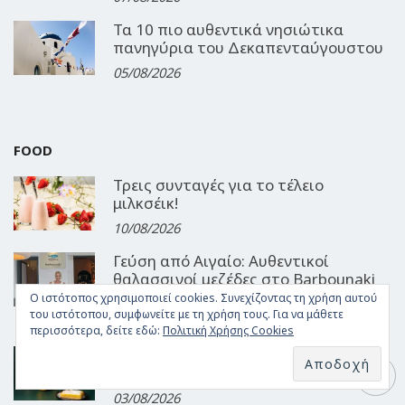
Τα 10 πιο αυθεντικά νησιώτικα
πανηγύρια του Δεκαπενταύγουστου
05/08/2026
FOOD
Τρεις συνταγές για το τέλειο
μιλκσέικ!
10/08/2026
Γεύση από Αιγαίο: Αυθεντικοί
θαλασσινοί μεζέδες στο Barbounaki
της Μυκόνου
Ο ιστότοπος χρησιμοποιεί cookies. Συνεχίζοντας τη χρήση αυτού
του ιστότοπου, συμφωνείτε με τη χρήση τους. Για να μάθετε
06/08/2026
περισσότερα, δείτε εδώ:
Πολιτική Χρήσης Cookies
Δροσερές συνταγές για 3
καλοκαιρινά γλυκά!
03/08/2026