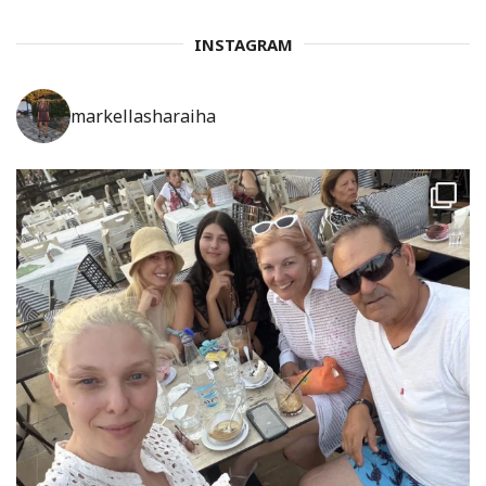
INSTAGRAM
markellasharaiha