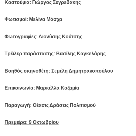
Κοστούµια: Γιώργος Σεγρεδάκης
Φωτισµοί: Μελίνα Μάσχα
Φωτογραφίες: Διονύσης Κούτσης
Τρέιλερ παράστασης: Βασίλης Καγκελάρης
Βοηθός σκηνοθέτη: Σεμέλη Δημητρακοπούλου
Επικοινωνία: Μαρκέλλα Καζαµία
Παραγωγή: Θέασις Δράσεις Πολιτισµού
Πρεμιέρα: 9 Οκτωβρίου