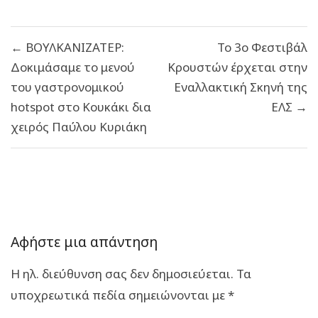
Πλοήγηση
← ΒΟΥΛΚΑΝΙΖΑΤΕΡ:
Το 3ο Φεστιβάλ
άρθρων
Δοκιμάσαμε το μενού
Κρουστών έρχεται στην
του γαστρονομικού
Εναλλακτική Σκηνή της
hotspot στο Κουκάκι δια
ΕΛΣ →
χειρός Παύλου Κυριάκη
Αφήστε μια απάντηση
Η ηλ. διεύθυνση σας δεν δημοσιεύεται.
Τα
υποχρεωτικά πεδία σημειώνονται με
*