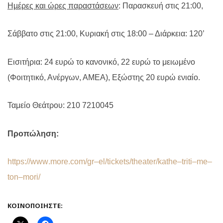
Ηµέρες και ώρες παραστάσεων
: Παρασκευή στις 21:00,
Σάββατο στις 21:00, Κυριακή στις 18:00 – Διάρκεια: 120’
Εισιτήρια: 24 ευρώ το κανονικό, 22 ευρώ το μειωμένο
(Φοιτητικό, Ανέργων, ΑΜΕΑ), Εξώστης 20 ευρώ ενιαίο.
Ταμείο Θεάτρου: 210 7210045
Προπώληση:
https
://
www
.
more
.
com
/
gr
–
el
/
tickets
/
theater
/
kathe
–
triti
–
me
–
ton
–
mori
/
ΚΟΙΝΟΠΟΙΉΣΤΕ: