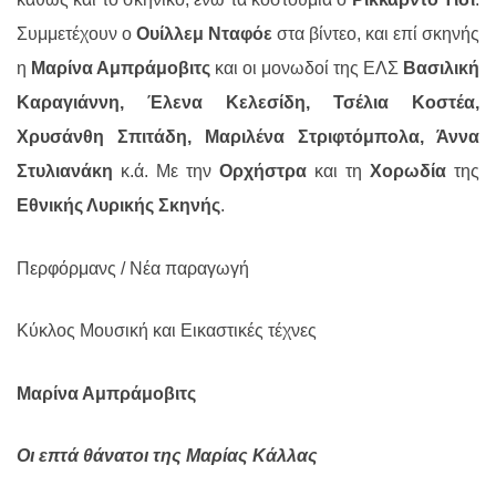
Συμμετέχουν ο
Ουίλλεμ Νταφόε
στα βίντεο, και επί σκηνής
η
Μαρίνα Αμπράμοβιτς
και οι μονωδοί της ΕΛΣ
Βασιλική
Καραγιάννη, Έλενα Κελεσίδη, Τσέλια Κοστέα,
Χρυσάνθη Σπιτάδη, Μαριλένα Στριφτόμπολα, Άννα
Στυλιανάκη
κ.ά. Με την
Ορχήστρα
και τη
Χορωδία
της
Εθνικής Λυρικής Σκηνής
.
Περφόρμανς / Νέα παραγωγή
Κύκλος Μουσική και Εικαστικές τέχνες
Μαρίνα Αμπράμοβιτς
Οι επτά θάνατοι της Μαρίας Κάλλας