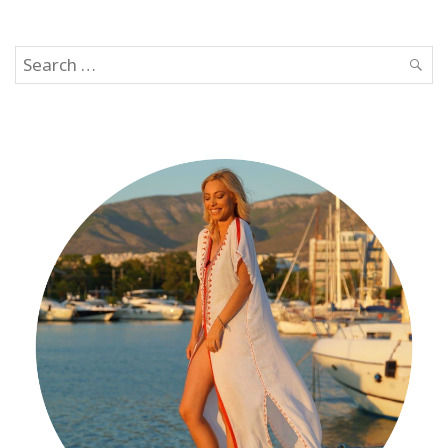
Search
SEAR
for: