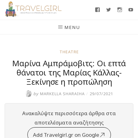
Skip
Facebook
Twitter
Insta
Y
to
content
MENU
THEATRE
Μαρίνα Αμπράμοβιτς: Οι επτά
θάνατοι της Μαρίας Κάλλας-
Ξεκίνησε η προπώληση
by
MARKELLA SHARAIHA
/
29/07/2021
Ανακαλύψτε περισσότερα άρθρα στα
αποτελέσματα αναζήτησης
Add Travelgirl.gr on Google