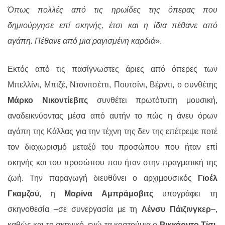
Όπως πολλές από τις ηρωίδες της όπερας που
δημιούργησε επί σκηνής, έτσι και η ίδια πέθανε από
αγάπη. Πέθανε από μια ραγισμένη καρδιά
».
Εκτός από τις πασίγνωστες άριες από όπερες των
Μπελλίνι, Μπιζέ, Ντονιτσέττι, Πουτσίνι, Βέρντι, ο συνθέτης
Μάρκο Νικοντίεβιτς
συνθέτει πρωτότυπη μουσική,
αναδεικνύοντας μέσα από αυτήν το πώς η άνευ όρων
αγάπη της Κάλλας για την τέχνη της δεν της επέτρεψε ποτέ
τον διαχωρισμό μεταξύ του προσώπου που ήταν επί
σκηνής και του προσώπου που ήταν στην πραγματική της
ζωή. Την παραγωγή διευθύνει ο αρχιμουσικός
Γιοέλ
Γκαμζού
, η
Μαρίνα Αμπράμοβιτς
υπογράφει τη
σκηνοθεσία –σε συνεργασία με τη
Λένσυ Πάιζινγκερ
–,
καθώς και το σκηνικό, ενώ τα κοστούμια ο
Ρικκάρντο Τίσι
.