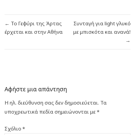
Πλοήγηση
← Το Γεφύρι της Άρτας
Συνταγή για light γλυκό
άρθρων
έρχεται και στην Αθήνα
με μπισκότα και ανανά!
→
Αφήστε μια απάντηση
Η ηλ. διεύθυνση σας δεν δημοσιεύεται.
Τα
υποχρεωτικά πεδία σημειώνονται με
*
Σχόλιο
*