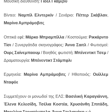
Μουσική διεύθυνση:
Γιοέλ Γκαμζού
Βίντεο:
Ναμπίλ Ελντερκίν
/ Σενάριο:
Πέττερ Σκάβλαν
,
Μαρίνα Αμπράμοβιτς
Οπτικά εφέ:
Μάρκο Μπραμπίλλα
/ Κοστούμια:
Ρικκάρντο
Τίσι
/ Συνεργάτιδα σκηνογράφος:
Άννα Σαιτλ
/ Φωτισμοί:
Ουρς Σαίνεμπαουμ
/ Βοηθός φωτιστή:
Μπένεντικτ Τσεμ
/
Δραματουργία:
Μπένεντικτ Στάμπφλι
Ερμηνεία:
Μαρίνα Αμπράμοβιτς
/ Ηθοποιός:
Ουίλλεμ
Νταφόε
Συμμετέχουν οι μονωδοί της ΕΛΣ:
Βασιλική Καραγιάννη,
Έλενα Κελεσίδη, Τσέλια Κοστέα,
Χρυσάνθη Σπιτάδη,
Μαριλένα Στριφτόμπολα, Άννα Στυλιανάκη
κ.ά.