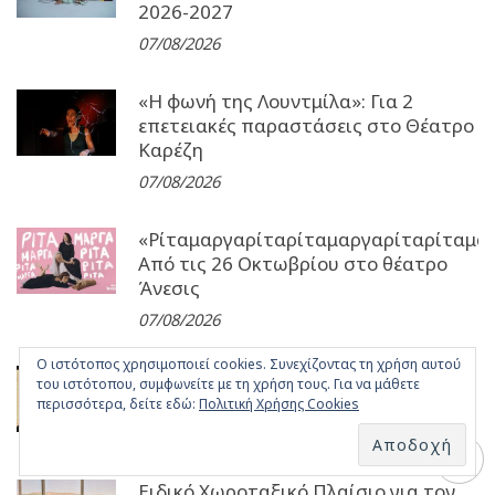
2026-2027
07/08/2026
«Η φωνή της Λουντμίλα»: Για 2
επετειακές παραστάσεις στο Θέατρο
Καρέζη
07/08/2026
«Ρίταμαργαρίταρίταμαργαρίταρίταμα
Από τις 26 Οκτωβρίου στο θέατρο
Άνεσις
07/08/2026
Ο ιστότοπος χρησιμοποιεί cookies. Συνεχίζοντας τη χρήση αυτού
Οι 2 νέες “καυτές” θερινές προβολές
του ιστότοπου, συμφωνείτε με τη χρήση τους. Για να μάθετε
στην ταράτσα του ΕΜΣΤ
περισσότερα, δείτε εδώ:
Πολιτική Χρήσης Cookies
07/08/2026
Ειδικό Χωροταξικό Πλαίσιο για τον