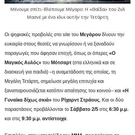
Μένουμε σπίτι-Βλέπουμε Μέγαρο: Η «Θαΐδα» του Ζυλ
Μασνέ με ένα κλικ αυτήν την Τετάρτη
Οι ψηφιακές προβολές στο
site
του
Μεγάρου
δίνουν την
ευκαιρία στους θεατές να γνωρίσουν ή να ξαναδούν
παραγωγές που άφησαν εποχή, όπως οι όπερες
«Ο
Μαγικός Αυλός»
του
Μότσαρτ
(στα ελληνικά και σε
διασκευή για παιδιά) –η αναμετάδοση της οποίας, τη
Μεγάλη Τετάρτη, σημείωσε μεγάλη επιτυχία και
ξαναπαρουσιάζεται κατόπιν απαίτησης του κοινού– και
«Η
Γυναίκα δίχως σκιά»
του
Ρίχαρντ Στράους
.
Και οι δύο
παραστάσεις προβάλλονται το
Σάββατο 2/5
στις
6:30 μ.μ.
και στις
9:30 μ.μ. αντίστοιχα
.