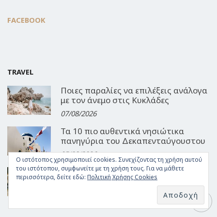
FACEBOOK
TRAVEL
Ποιες παραλίες να επιλέξεις ανάλογα
με τον άνεμο στις Κυκλάδες
07/08/2026
Τα 10 πιο αυθεντικά νησιώτικα
πανηγύρια του Δεκαπενταύγουστου
05/08/2026
Ο ιστότοπος χρησιμοποιεί cookies. Συνεχίζοντας τη χρήση αυτού
του ιστότοπου, συμφωνείτε με τη χρήση τους. Για να μάθετε
3ήμερες αυγουστιάτικες αποδράσεις:
περισσότερα, δείτε εδώ:
Πολιτική Χρήσης Cookies
4 προορισμοί μια ανάσα από Αθήνα
και Θεσσαλονίκη
04/08/2026