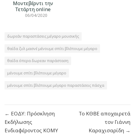
Μοντεβέρντι την
Τετάρτη οnline
06/04/2020
δωρεάν παραστάσεις μέγαρο μουσικής
θαίδα ζυλ μασνέ μένουμε σπίτι βλέπουμε μέγαρο
θαίδα όπερα δωρεαν παράσταση
μένουμε σπίτι βλέπουμε μέγαρο
μένουμε σπίτι βλέπουμε μέγαρο παραστάσεις πάσχα
Πλοήγηση
← ΕΟΔΥ: Πρόσκληση
Το ΚΘΒΕ αποχαιρετά
άρθρων
Εκδήλωσης
τον Γιάννη
Ενδιαφέροντος ΚΟΜΥ
Καραχισαρίδη →