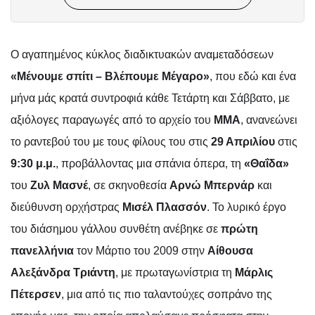
Ο αγαπημένος κύκλος διαδικτυακών αναμεταδόσεων
«Μένουμε σπίτι – Βλέπουμε Μέγαρο»
, που εδώ και ένα
μήνα μάς κρατά συντροφιά κάθε Τετάρτη και Σάββατο, με
αξιόλογες παραγωγές από το αρχείο του
ΜΜΑ
,
ανανεώνει
το ραντεβού του με τους φίλους του στις
29 Απριλίου
στις
9:30 μ.μ.
, προβάλλοντας μια σπάνια όπερα, τη
«Θαΐδα»
του
Ζυλ Μασνέ
, σε σκηνοθεσία
Αρνώ Μπερνάρ
και
διεύθυνση ορχήστρας
Μισέλ Πλασσόν
.
To
λυρικό έργο
του διάσημου γάλλου συνθέτη ανέβηκε σε
πρώτη
πανελλήνια
τον Μάρτιο του 2009 στην
Αίθουσα
Αλεξάνδρα Τριάντη
, με πρωταγωνίστρια τη
Μάρλις
Πέτερσεν
, μια από τις πιο ταλαντούχες σοπράνο της