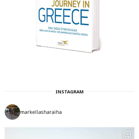
INSTAGRAM
markellasharaiha