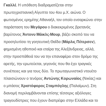
Γκαλλέ
. Η υπόθεση διαδραματίζεται στην
πρωτοχριστιανική Αίγυπτο του 4ου μ.Χ. αιώνα. Ο
φωτισμένος ερημίτης Αθαναήλ, τον οποίο ενσαρκώνει στην
παράσταση του
Μεγάρου
ο διακεκριμένος βρετανός
βαρύτονος
Άντονυ Μάικλς-Μουρ
, βάζει σκοπό του να
προσηλυτίσει τη γοητευτική Θαΐδα (
Μάρλις Πέτερσεν
),
φημισμένη ηθοποιό και εταίρα της Αλεξάνδρειας, αλλά,
στην προσπάθειά του να την επαναφέρει στον δρόμο της
αρετής, την ερωτεύεται, γεγονός που θα έχει τραγικές
συνέπειες και για τους δύο. Το πρωταγωνιστικό ντουέτο
πλαισιώνουν ο τενόρος
Αντώνης Κορωναίος
(Νικίας) και
ο μπάσος
Χριστόφορος Σταμπόγλης
(Παλαίμων). Στη
διανομή περιλαμβάνονται επίσης τέσσερις αξιόλογες
τραγουδίστριες που έχουν διαπρέψει στην Ελλάδα και το