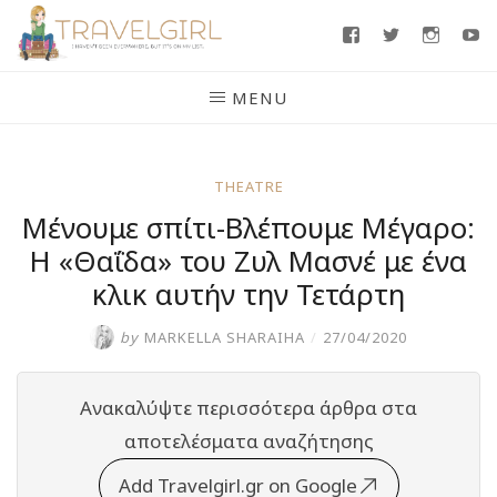
Skip
Facebook
Twitter
Insta
Y
to
content
MENU
THEATRE
Μένουμε σπίτι-Βλέπουμε Μέγαρο:
Η «Θαΐδα» του Ζυλ Μασνέ με ένα
κλικ αυτήν την Τετάρτη
by
MARKELLA SHARAIHA
/
27/04/2020
Ανακαλύψτε περισσότερα άρθρα στα
αποτελέσματα αναζήτησης
Add Travelgirl.gr on Google