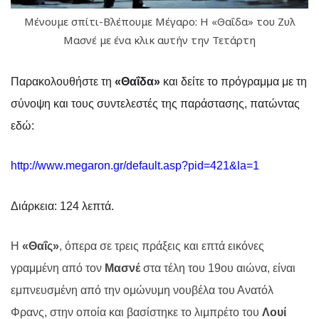
Μένουμε σπίτι-Βλέπουμε Μέγαρο: Η «Θαΐδα» του Ζυλ
Μασνέ με ένα κλικ αυτήν την Τετάρτη
Παρακολουθήστε τη
«Θαΐδα»
και δείτε
το πρόγραμμα με τη
σύνοψη και τους συντελεστές της παράστασης,
πατώντας
εδώ:
http://www.megaron.gr/default.asp?pid=421&la=1
Δ
ιάρκεια: 124 λεπτά.
Η
«Θαΐς»
, όπερα σε τρεις πράξεις και επτά εικόνες
γραμμένη από τον
Μασνέ
στα τέλη του 19ου αιώνα, είναι
εμπνευσμένη από την ομώνυμη νουβέλα του Ανατόλ
Φρανς, στην οποία και βασίστηκε το λιμπρέτο του
Λουί