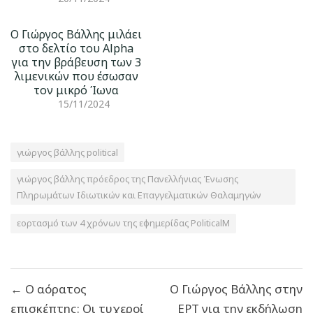
Ο Γιώργος Βάλλης μιλάει
στο δελτίο του Alpha
για την βράβευση των 3
λιμενικών που έσωσαν
τον μικρό Ίωνα
15/11/2024
γιώργος βάλλης political
γιώργος βάλλης πρόεδρος της Πανελλήνιας Ένωσης
Πληρωμάτων Ιδιωτικών και Επαγγελματικών Θαλαμηγών
εορτασμό των 4 χρόνων της εφημερίδας PoliticalM
Πλοήγηση
← Ο αόρατος
Ο Γιώργος Βάλλης στην
άρθρων
επισκέπτης: Οι τυχεροί
ΕΡΤ για την εκδήλωση