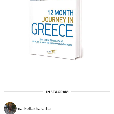
INSTAGRAM
markellasharaiha