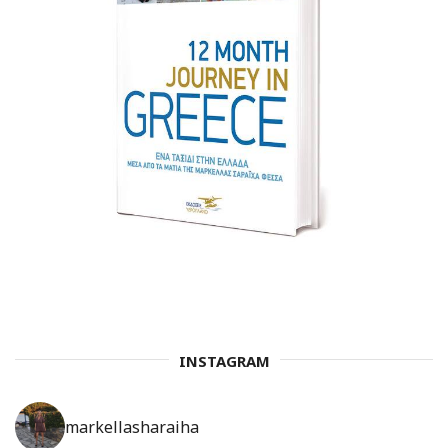
INSTAGRAM
markellasharaiha