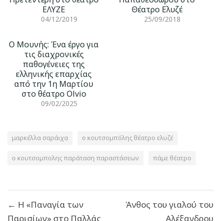
ΕΛΥΖΕ
Θέατρο Ελυζέ
04/12/2019
25/09/2018
Ο Μουνής: Ένα έργο για
τις διαχρονικές
παθογένειες της
ελληνικής επαρχίας
από την 1η Μαρτίου
στο θέατρο Olvio
09/02/2025
μαρκέλλα σαράιχα
ο κουτσομπόλης θέατρο ελυζέ
ο κουτσομπολης παράταση παραστάσεων
πάμε θέατρο
Πλοήγηση
← Η «Παναγία των
Άνθος του γιαλού του
άρθρων
Παρισίων» στο Παλλάς
Αλέξανδρου