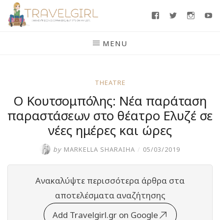
Skip
Facebook
Twitter
Insta
Y
to
content
MENU
THEATRE
Ο Κουτσομπόλης: Νέα παράταση
παραστάσεων στο θέατρο Ελυζέ σε
νέες ημέρες και ώρες
by
MARKELLA SHARAIHA
/
05/03/2019
Ανακαλύψτε περισσότερα άρθρα στα
αποτελέσματα αναζήτησης
Add Travelgirl.gr on Google