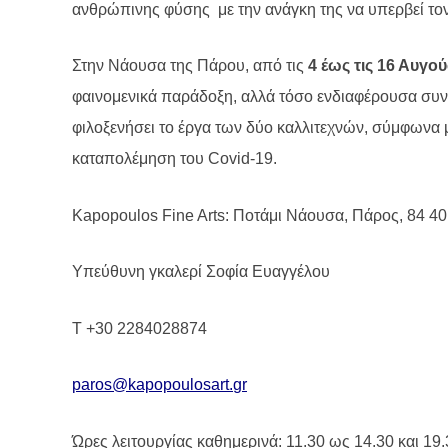
ανθρώπινης φύσης
με την ανάγκη της να υπερβεί τον
Στην Νάουσα της Πάρου, από τις
4 έως τις 16 Αυγο
φαινομενικά παράδοξη, αλλά τόσο ενδιαφέρουσα συν
φιλοξενήσει το έργα των δύο καλλιτεχνών, σύμφωνα μ
καταπολέμηση του
Covid
-19.
Kapopoulos Fine Arts
: Ποτάμι Νάουσα, Πάρος, 84 4
Υπεύθυνη γκαλερί Σοφία Ευαγγέλου
T +30 2284028874
paros
@
kapopoulosart
.
gr
Ώρες λειτουργίας καθημερινά: 11.30 ως 14.30 και 19.