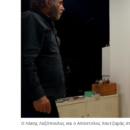
Ο Λάκης Λαζόπουλος και ο Απόστολος Χαντζαράς στ