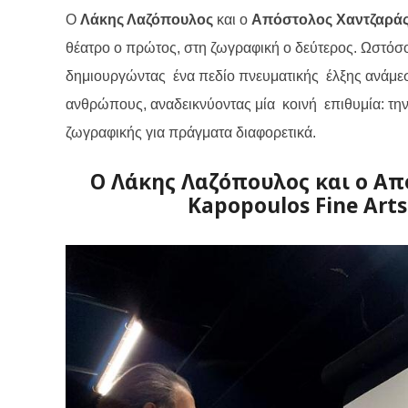
Ο
Λάκης Λαζόπουλος
και ο
Απόστολος Χαντζαρά
θέατρο ο πρώτος, στη ζωγραφική ο δεύτερος.
Ωστόσο
δημιουργώντας
ένα πεδίο πνευματικής
έλξης ανάμε
ανθρώπους,
αναδεικνύοντας
μία
κοινή
επιθυμία: τη
ζωγραφικής για πράγματα διαφορετικά.
Ο Λάκης Λαζόπουλος και ο Απ
Kapopoulos Fine Art