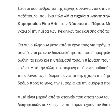
Έτσι οι δύο άνθρωποι της τέχνης συναντώνται στην 
Λαζόπουλο, που έχει τίτλο
«Μια τυχαία συνάντηση»
Kapopoulos
Fine
Arts
στην
Νάουσα
της
Πάρου
. Μ
γκαλερί την ημέρα των εγκαινίων της έκθεσης από τις
Θα συνομιλήσουν μέσα από τα έργα τους για πράγματ
συνδέονται με έναν διαλεκτικό τρόπο,
που διαμορφών
οδύνη, το κενό
και
η υπέρβασή τους. Υπέρβαση που γ
εικόνα.
Από την άλλη, η καταφυγή σε ήρωες μυθικούς 
της αθανασίας. Η διαρκής αναζήτηση, η χαρά της δημι
δρόμο προς το φως, την ευφορία και την ομορφιά πο
Αυτά είναι μερικά από τα στοιχεία που αποτελούν τον
διαφορετικών καλλιτεχνών, που όμως έχουν τον ίδιο