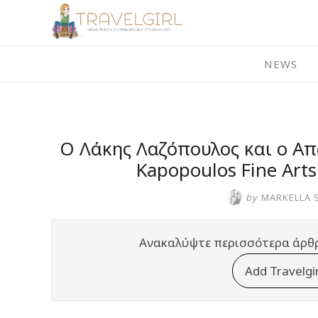
Skip
to
content
NEWS
Ο Λάκης Λαζόπουλος και ο Απ
Kapopoulos Fine Art
by
MARKELLA 
Ανακαλύψτε περισσότερα άρθ
Add Travelgi