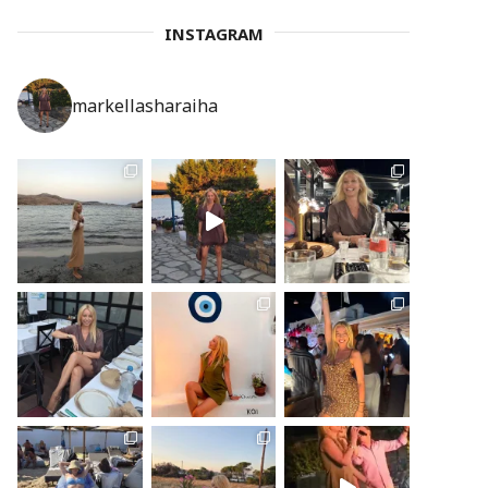
INSTAGRAM
markellasharaiha