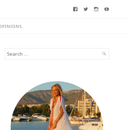
Facebook
Twitter
Instagram
Youtube
OPINIONS
Search
SEARCH
for: