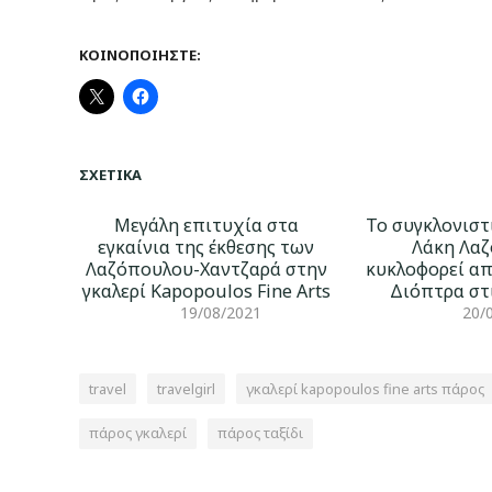
ΚΟΙΝΟΠΟΙΉΣΤΕ:
ΣΧΕΤΙΚΆ
Μεγάλη επιτυχία στα
Το συγκλονιστ
εγκαίνια της έκθεσης των
Λάκη Λα
Λαζόπουλου-Χαντζαρά στην
κυκλοφορεί απ
γκαλερί Kapopoulos Fine Arts
Διόπτρα στ
19/08/2021
20/
travel
travelgirl
γκαλερί kapopoulos fine arts πάρος
πάρος γκαλερί
πάρος ταξίδι