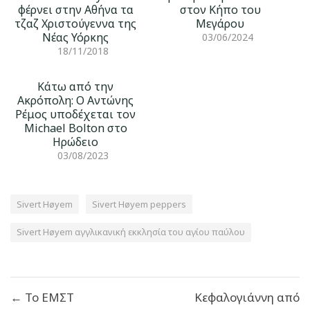
φέρνει στην Αθήνα τα
στον Κήπο του
τζαζ Χριστούγεννα της
Μεγάρου
Νέας Υόρκης
03/06/2024
18/11/2018
Κάτω από την
Ακρόπολη: Ο Αντώνης
Ρέμος υποδέχεται τον
Michael Bolton στο
Ηρώδειο
03/08/2023
Sivert Høyem
Sivert Høyem peppers
Sivert Høyem αγγλικανική εκκλησία του αγίου παύλου
Πλοήγηση
← Το ΕΜΣΤ
Κεφαλογιάννη από
άρθρων