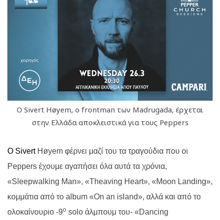
Ο Sivert Høyem, ο frontman των Madrugada, έρχεται
στην Ελλάδα αποκλειστικά για τους Peppers
Ο
Sivert
Høyem φέρνει μαζί του τα τραγούδια που οι
Peppers
έχουμε αγαπήσει όλα αυτά τα χρόνια,
«
Sleepwalking
Man
», «
Theaving
Heart
», «
Moon
Landing
»,
κομμάτια από το
album
«
On
an
island
», αλλά και από το
ο
ολοκαίνουριο -9
solo
άλμπουμ του- «
Dancing