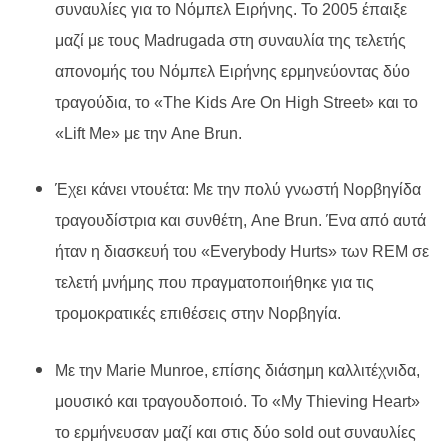
συναυλίες για το Νόμπελ Ειρήνης. Το 2005 έπαιξε
μαζί με τους
Madrugada
στη συναυλία της τελετής
απονομής του Νόμπελ Ειρήνης ερμηνεύοντας δύο
τραγούδια, το «
The
Kids
Are
On
High
Street
» και το
«
Lift
Me
» με την
Ane
Brun
.
Έχει κάνει ντουέτα: Με την πολύ γνωστή Νορβηγίδα
τραγουδίστρια και συνθέτη,
Ane
Brun
. Ένα από αυτά
ήταν η διασκευή του «
Everybody
Hurts
» των
REM
σε
τελετή μνήμης που πραγματοποιήθηκε για τις
τρομοκρατικές επιθέσεις στην Νορβηγία.
Με την
Marie
Munroe
, επίσης διάσημη καλλιτέχνιδα,
μουσικό και τραγουδοποιό. Το «
My
Thieving
Heart
»
το ερμήνευσαν μαζί και στις δύο
sold
out
συναυλίες