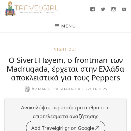
Skip
Facebook
Twitter
Insta
Y
to
content
MENU
NIGHT OUT
Ο Sivert Høyem, ο frontman των
Madrugada, έρχεται στην Ελλάδα
αποκλειστικά για τους Peppers
by
MARKELLA SHARAIHA
/
22/03/2025
Ανακαλύψτε περισσότερα άρθρα στα
αποτελέσματα αναζήτησης
Add Travelgirl.gr on Google