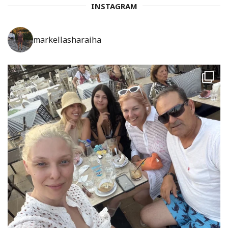
INSTAGRAM
markellasharaiha