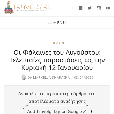
Skip
Facebook
Twitter
Insta
Y
to
content
MENU
THEATRE
Οι Φάλαινες του Αυγούστου:
Τελευταίες παραστάσεις ως την
Κυριακή 12 Ιανουαρίου
by
MARKELLA SHARAIHA
/
03/01/2020
Ανακαλύψτε περισσότερα άρθρα στα
αποτελέσματα αναζήτησης
Add Travelgirl.gr on Google