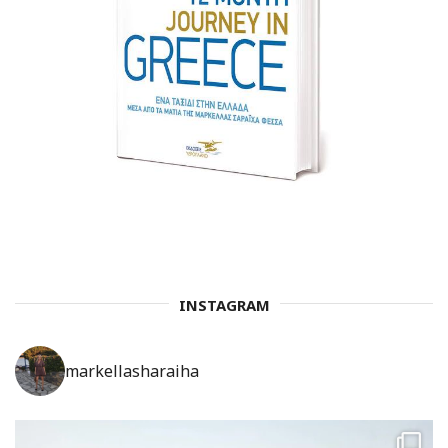
INSTAGRAM
markellasharaiha