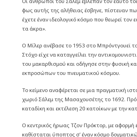
Οι άνθρωποι του Σάλεμ έβλεπαν τον εαυτό το
φως αυτής της αλήθειας έσβηνε, πίστευαν πω
έχετε έναν ιδεολογικό κόσμο που θεωρεί τον ε
τα άκρα».
Ο Μίλερ ανέβασε το 1953 στο Μπρόντγουεϊ το 
Στόχο είχε να καταγγείλει την αντικομουνιστ
του μακαρθισμού και οδήγησε στην φυσική κα
εκπροσώπων του πνευματικού κόσμου.
Το κείμενο αναφέρεται σε μια πραγματική ιστ
χωριό Σάλεμ της Μασαχουσέτης το 1692. Πρόκ
καταδίκη και εκτέλεση 20 κατοίκων με την κα
Ο κεντρικός ήρωας Τζον Πρόκτορ, με αφορμή 
καθίσταται ύποπτος σ’ έναν κόσμο δογματικώ