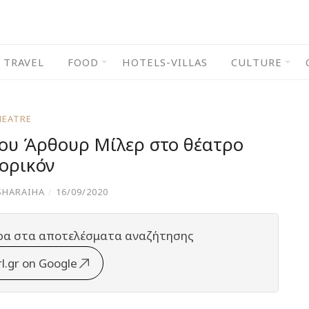
TRAVEL
FOOD
HOTELS-VILLAS
CULTURE
HEATRE
του Άρθουρ Μίλερ στο θέατρο
ορικόν
SHARAIHA
/
16/09/2020
ρα στα αποτελέσματα αναζήτησης
rl.gr on Google