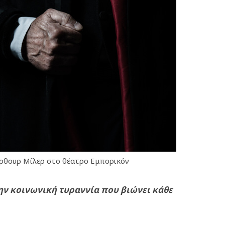
Άρθουρ Μίλερ στο θέατρο Εμπορικόν
την κοινωνική τυραννία που βιώνει κάθε