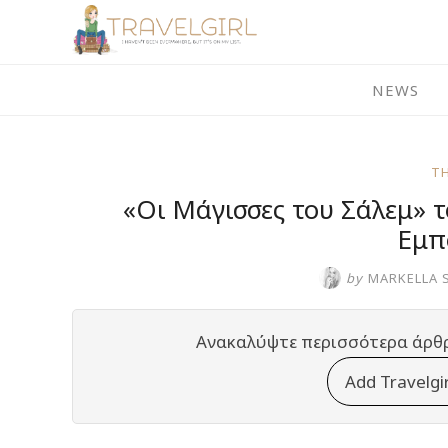
Skip
to
content
NEWS
T
«Οι Μάγισσες του Σάλεμ» 
Εμπ
by
MARKELLA 
Ανακαλύψτε περισσότερα άρθ
Add Travelgi