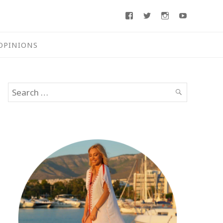
Facebook
Twitter
Instagram
Youtube
OPINIONS
Search
SEARCH
for: