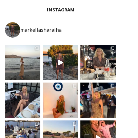
INSTAGRAM
markellasharaiha