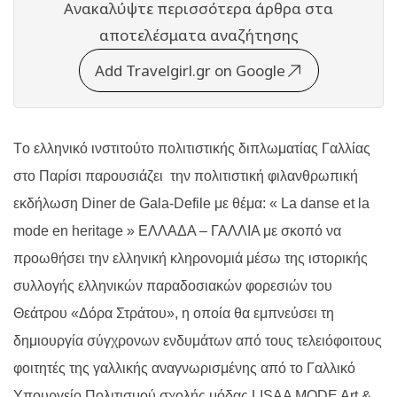
Ανακαλύψτε περισσότερα άρθρα στα
αποτελέσματα αναζήτησης
Add Travelgirl.gr on Google
Τ
o
ελληνικό ινστιτούτο πολιτιστικής διπλωματίας Γαλλίας
στο Παρίσι παρουσιάζει την πολιτιστική φιλανθρωπική
εκδήλωση
Diner
de
Gala
-D
efile
με θέμα: « L
a
danse
et
la
mode
en
heritage
» ΕΛΛΑΔΑ – ΓΑΛΛΙΑ με σκοπό να
προωθήσει την ελληνική κληρονομιά μέσω της ιστορικής
συλλογής ελληνικών παραδοσιακών φορεσιών του
Θεάτρου «Δόρα Στράτου», η οποία θα εμπνεύσει τη
δημιουργία σύγχρονων ενδυμάτων από τους τελειόφοιτους
φοιτητές της γαλλικής αναγνωρισμένης από το Γαλλικό
Υπουργείο Πολιτισμού σχολής μόδας LISAA MODE Art &