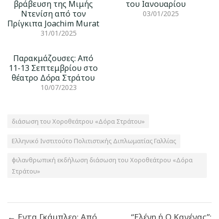
βράβευση της Μιμής
του Ιανουαρίου
Ντενίση από τον
03/01/2025
Πρίγκιπα Joachim Murat
31/01/2025
Παρακμάζουσες: Από
11-13 Σεπτεμβρίου στο
θέατρο Δόρα Στράτου
10/07/2023
διάσωση του Χοροθεάτρου «Δόρα Στράτου»
Ελληνικό Ινστιτούτο Πολιτιστικής Διπλωματίας Γαλλίας
φιλανθρωπική εκδήλωση διάσωση του Χοροθεάτρου «Δόρα
Στράτου»
Πλοήγηση
← Εντα Γκάμπλερ: Από
“Ελένη ή Ο Κανένας”: