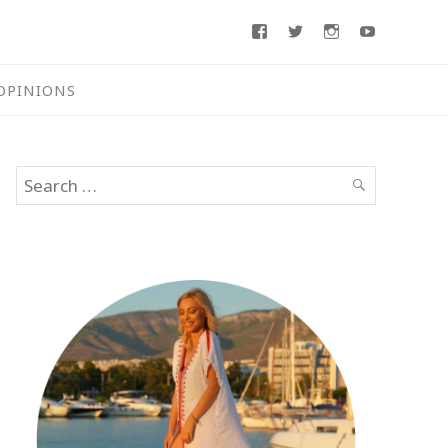
Facebook
Twitter
Instagram
Youtube
OPINIONS
Search
SEARCH
for: