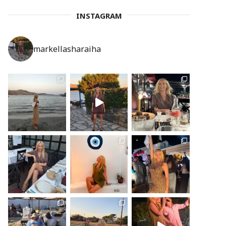
INSTAGRAM
markellasharaiha