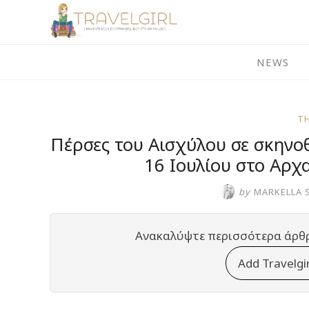
Skip
to
content
NEWS
T
Πέρσες του Αισχύλου σε σκηνο
16 Ιουλίου στο Αρ
by
MARKELLA 
Ανακαλύψτε περισσότερα άρθ
Add Travelgi