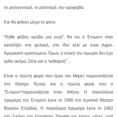
το μισογυνισμό, το ρατσισμό, την ομοφοβία.
Και θα φτάσει μέχρι το φόνο.
“
Κάθε φόβος κρύβει μια ευχή”, θα πει ο Έντμοντ όταν
καταλήξει στη φυλακή, στο ίδιο κελί με έναν Αφρο-
Αμερικανό κρατούμενο. Όμως η τελική του τιμωρία δεν έχει
έρθει ακόμα. Ούτε και η “κάθαρση”…
Είναι η πρώτη φορά που έργο του Μάμετ παρουσιάζεται
στο Θέατρο Τέχνης και η πρώτη φορά που ο
“Έντμοντ”παρουσιάζεται στην Αθήνα. Η πανελλήνια
πρεμιέρα του Έντμοντ έγινε το 1990 στο Κρατικό Θέατρο
Βορείου Ελλάδας. Η παγκόσμια πρεμιέρα έγινε το 1982
στο Σικάγο στο
Goodman Theatre
και λίγους μήνες μετά