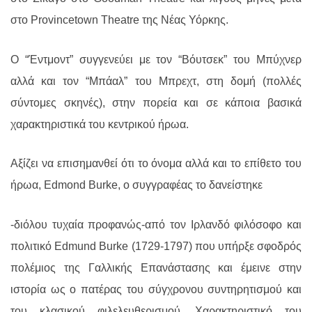
στο
Provincetown Theatre
της Νέας Υόρκης.
Ο “Έντμοντ” συγγενεύει με τον “Βόυτσεκ” του Μπύχνερ
αλλά και τον “Μπάαλ” του Μπρεχτ, στη δομή (πολλές
σύντομες σκηνές), στην πορεία και σε κάποια βασικά
χαρακτηριστικά του κεντρικού ήρωα.
Αξίζει να επισημανθεί ότι το όνομα αλλά και το επίθετο του
ήρωα,
Edmond Burke
, ο συγγραφέας το δανείστηκε
-διόλου τυχαία προφανώς-από τον Ιρλανδό φιλόσοφο και
πολιτικό
Edmund Burke
(1729-1797) που υπήρξε σφοδρός
πολέμιος της Γαλλικής Επανάστασης και έμεινε στην
ιστορία ως ο πατέρας του σύγχρονου συντηρητισμού και
του κλασικού φιλελευθερισμού. Χαρακτηριστικό του