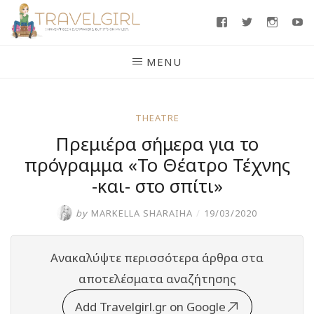
Skip
Facebook
Twitter
Insta
Y
to
content
MENU
THEATRE
Πρεμιέρα σήμερα για το
πρόγραμμα «Το Θέατρο Τέχνης
-και- στο σπίτι»
by
MARKELLA SHARAIHA
/
19/03/2020
Ανακαλύψτε περισσότερα άρθρα στα
αποτελέσματα αναζήτησης
Add Travelgirl.gr on Google