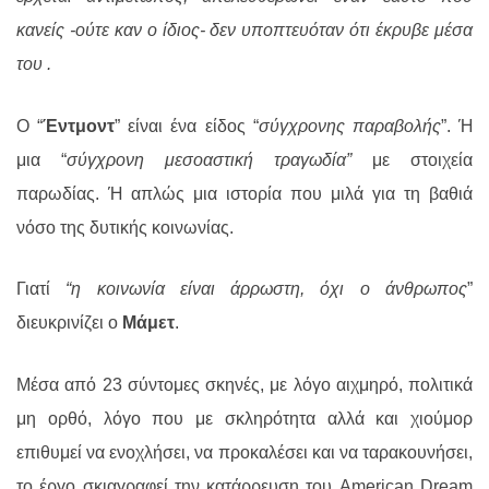
κανείς -ούτε καν ο ίδιος- δεν υποπτευόταν ότι έκρυβε μέσα
του .
Ο “
Έντμοντ
” είναι ένα είδος “
σύγχρονης παραβολής
”. Ή
μια “
σύγχρονη μεσοαστική τραγωδία”
με στοιχεία
παρωδίας. Ή απλώς μια ιστορία που μιλά για τη βαθιά
νόσο της δυτικής κοινωνίας.
Γιατί
“η κοινωνία είναι άρρωστη, όχι ο άνθρωπος
”
διευκρινίζει ο
Μάμετ
.
Μέσα από 23 σύντομες σκηνές, με λόγο αιχμηρό, πολιτικά
μη ορθό, λόγο που με σκληρότητα αλλά και χιούμορ
επιθυμεί να ενοχλήσει, να προκαλέσει και να ταρακουνήσει,
το έργο σκιαγραφεί την κατάρρευση του
American Dream