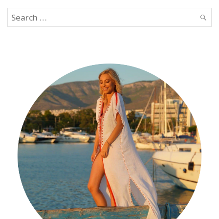
Search
SEAR
for: