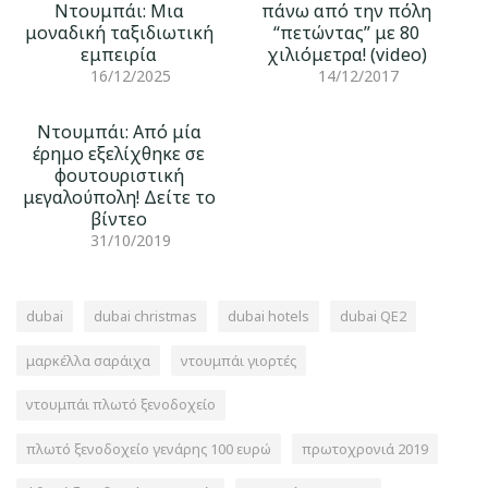
Ντουμπάι: Μια
πάνω από την πόλη
μοναδική ταξιδιωτική
“πετώντας” με 80
εμπειρία
χιλιόμετρα! (video)
16/12/2025
14/12/2017
Ντουμπάι: Από μία
έρημο εξελίχθηκε σε
φουτουριστική
μεγαλούπολη! Δείτε το
βίντεο
31/10/2019
dubai
dubai christmas
dubai hotels
dubai QE2
μαρκέλλα σαράιχα
ντουμπάι γιορτές
ντουμπάι πλωτό ξενοδοχείο
πλωτό ξενοδοχείο γενάρης 100 ευρώ
πρωτοχρονιά 2019