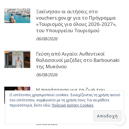
Ξεκίνησαν οι αιτήσεις στο
vouchers.gov.gr για το Πρόγραμμα
«Τουρισμός για όλους 2026-2027»,
του Υπουργείου Τουρισμού
06/08/2026
Γεύση από Αιγαίο: Αυθεντικοί
θαλασσινοί μεζέδες στο Barbounaki
της Μυκόνου
06/08/2026
Η παράσταση για τη ζωή του
Ο ιστότοπος χρησιμοποιεί cookies. Συνεχίζοντας τη χρήση αυτού
Μανώλη Χιώτη συνεχίζεται τον
του ιστότοπου, συμφωνείτε με τη χρήση τους. Για να μάθετε
Αύγουστο και τον Σεπτέμβριο στο
περισσότερα, δείτε εδώ:
Πολιτική Χρήσης Cookies
Αίθριο του Κέντρου Πολιτισμού
«Ελληνικός Κόσμος»
05/08/2026