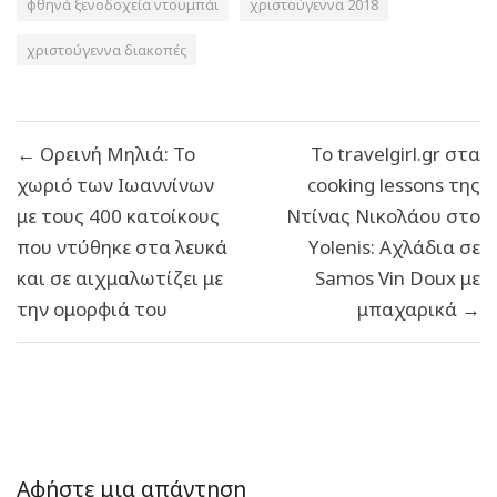
φθηνά ξενοδοχεία ντουμπάι
χριστούγεννα 2018
χριστούγεννα διακοπές
Πλοήγηση
← Ορεινή Μηλιά: Το
To travelgirl.gr στα
άρθρων
χωριό των Ιωαννίνων
cooking lessons της
με τους 400 κατοίκους
Ντίνας Νικολάου στο
που ντύθηκε στα λευκά
Υolenis: Αχλάδια σε
και σε αιχμαλωτίζει με
Samos Vin Doux με
την ομορφιά του
μπαχαρικά →
Αφήστε μια απάντηση