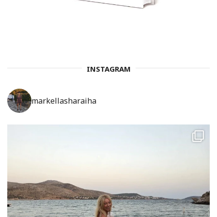
INSTAGRAM
markellasharaiha