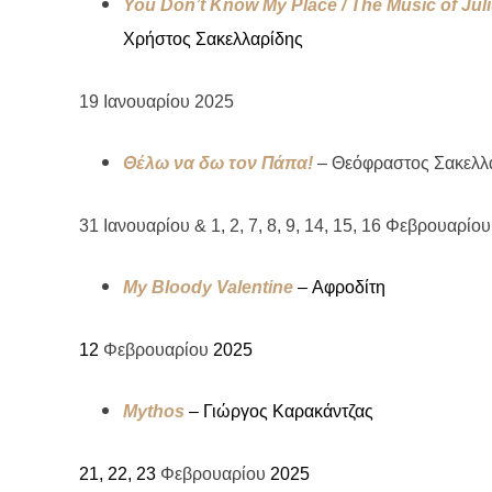
You Don’t Know My Place / The Music of Ju
Χρήστος
Σακελλαρίδης
19 Ιανουαρίου 2025
Θέλω να δω τον Πάπα!
–
Θεόφραστος Σακελλ
31 Ιανουαρίου
&
1, 2, 7, 8, 9, 14, 15, 16 Φεβρουαρίο
My Bloody Valentine
–
Αφροδίτη
12
Φεβρουαρίου
2025
Mythos
–
Γιώργος Καρακάντζας
21, 22, 23
Φεβρουαρίου
2025