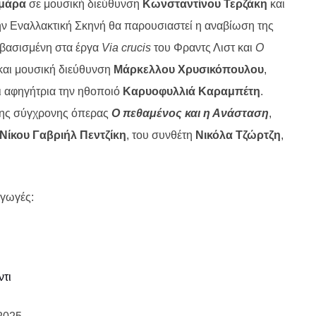
μάρα
σε μουσική διεύθυνση
Κωνσταντίνου Τερζάκη
και
την Εναλλακτική Σκηνή θα παρουσιαστεί η αναβίωση της
 βασισμένη στα έργα
Via crucis
του Φραντς Λιστ και
Ο
και μουσική διεύθυνση
Μάρκελλου Χρυσικόπουλου
,
ι αφηγήτρια την ηθοποιό
Καρυοφυλλιά Καραμπέτη
.
της σύγχρονης όπερας
Ο πεθαμένος και η Ανάσταση
,
Νίκου Γαβριήλ Πεντζίκη
, του συνθέτη
Νικόλα Τζώρτζη
,
γωγές:
ντι