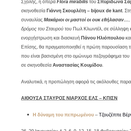
Σχολής, η όπερα
Flora mirabilis
του
Σπυρίδωνα Σα
σκηνοθεσία
Γιάννη Σκουρλέτη –
bijoux
de
kant
. Σ
συναυλίας
Μακάριοι οι μαστοί οι ουκ εθήλασαν…
,
δρόμος του Σταυρού
του Πωλ Κλωντέλ, σε σύλληψη 
ενορχήστρωση και διασκευή
Πάνου Ηλιόπουλου
κα
Επίσης, θα πραγματοποιηθεί η πρώτη παρουσίαση 
που είναι βασισμένη στο ομώνυμο πεζογράφημα του
σε σκηνοθεσία
Αναστασίας Κουμίδου
.
Αναλυτικά, η προπώληση αφορά τις ακόλουθες παρα
ΑΙΘΟΥΣΑ ΣΤΑΥΡΟΣ ΝΙΑΡΧΟΣ ΕΛΣ – ΚΠΙΣΝ
Η δύναμη του πεπρωμένου
–
Τζουζέππε Βέρ