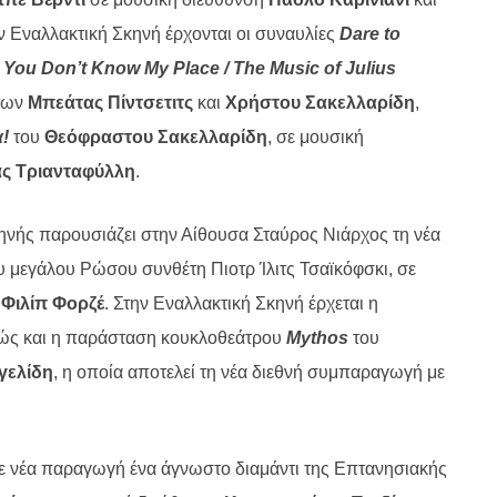
ην Εναλλακτική Σκηνή έρχονται οι συναυλίες
Dare to
You Don’t Know My Place / The Music of Julius
 των
Μπεάτας Πίντσετιτς
και
Χρήστου Σακελλαρίδη
,
!
του
Θεόφραστου Σακελλαρίδη
, σε μουσική
ς Τριανταφύλλη
.
ηνής παρουσιάζει στην Αίθουσα Σταύρος Νιάρχος τη νέα
ου μεγάλου Ρώσου συνθέτη Πιοτρ Ίλιτς Τσαϊκόφσκι, σε
η
Φιλίπ Φορζέ
. Στην Εναλλακτική Σκηνή έρχεται η
θώς και η παράσταση κουκλοθεάτρου
Mythos
του
γελίδη
, η οποία αποτελεί τη νέα διεθνή συμπαραγωγή με
σε νέα παραγωγή ένα άγνωστο διαμάντι της Επτανησιακής