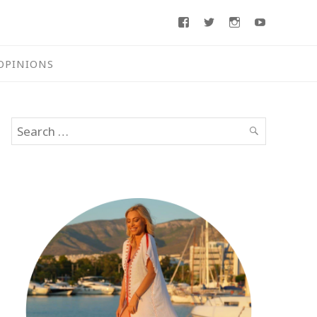
Facebook
Twitter
Instagram
Youtube
OPINIONS
Search
SEARCH
for: