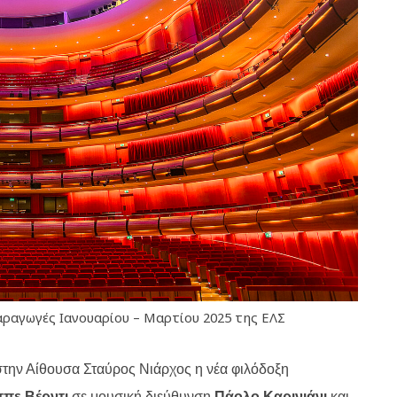
αραγωγές Ιανουαρίου – Μαρτίου 2025 της ΕΛΣ
στην Αίθουσα Σταύρος Νιάρχος η νέα φιλόδοξη
ππε Βέρντι
σε μουσική διεύθυνση
Πάολο Καρινιάνι
και