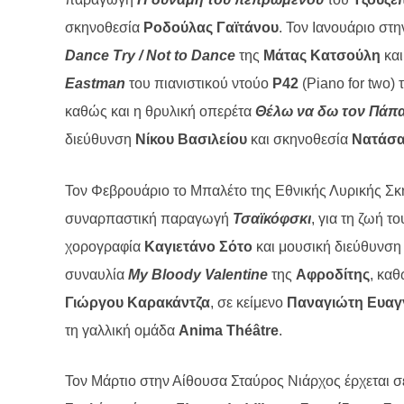
σκηνοθεσία
Ροδούλας Γαϊτάνου
. Τον Ιανουάριο στ
Dance Try / Not to
Dance
της
Μάτας Κατσούλη
και
Eastman
του πιανιστικού ντούο
P42
(Piano for two)
καθώς και η θρυλική οπερέτα
Θέλω να δω τον Πάπα
διεύθυνση
Νίκου Βασιλείου
και σκηνοθεσία
Νατάσα
Τον Φεβρουάριο το Μπαλέτο της Εθνικής Λυρικής Σκ
συναρπαστική παραγωγή
Τσαϊκόφσκι
, για τη ζωή τ
χορογραφία
Καγιετάνο Σότο
και μουσική διεύθυνσ
συναυλία
My Bloody Valentine
της
Αφροδίτης
, κα
Γιώργου Καρακάντζα
, σε κείμενο
Παναγιώτη Ευαγ
τη γαλλική ομάδα
Anima Théâtre
.
Τον Μάρτιο στην Αίθουσα Σταύρος Νιάρχος έρχεται 