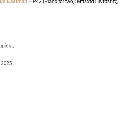
lius Eastman
–
P42 (Piano for two):
Μπεάτα
Πίντσετιτς
,
αρίδης
υ 2025