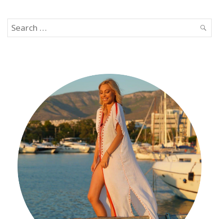
Search
SEAR
for: