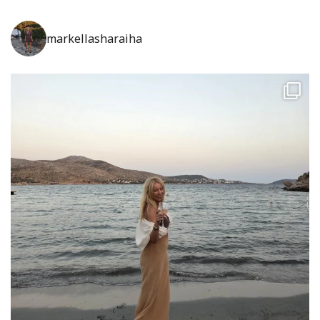
markellasharaiha