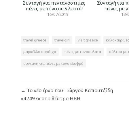
Συνταγή για πεντανόστιμες
Συνταγή για 
πένες με τόνο σε 5 λεπτά!
πένες με 
16/07/2019
13/
travel greece
travelgirl
visit greece
καλοκαιρινές
μαρκέλλα σαράιχα
πένες με τονοσαλατα
σάλτσα με 
συνταγή για πένες με τόνο ελαφρύ
Πλοήγηση
← Το νέο έργο του Γιώργου Καπουτζίδη
άρθρων
«42497» στο θέατρο ΗΒΗ