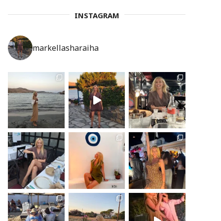
INSTAGRAM
markellasharaiha