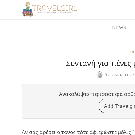
Skip
to
content
NEWS
R
Συνταγή για πένες 
by
MARKELLA 
Ανακαλύψτε περισσότερα άρθ
Add Travelgi
Αν σας αρέσει ο τόνος τότε αφιερώστε μόλις 