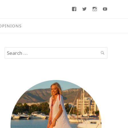
Facebook
Twitter
Instagram
Youtube
OPINIONS
Search
SEARCH
for: