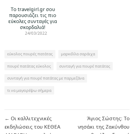
Το travelgirl.gr σου
παρουσιάζει τις πιο
εύκολες συνταγές για
σκορδαλιά!
24/03/2022
εύκολος πουρές πατάτας
μαρκέλλα σαράιχα
πουρέ πατάτας εύκολος
συνταγή για πουρέ πατάτας
συνταγή για πουρέ πατάτας με παρμεζάνα
τι να μαγειρέψω σήμερα
Πλοήγηση
← Oι καλλιτεχνικές
Άγιος Σώστης: Το
άρθρων
εκδηλώσεις του ΚΕΘΕΑ
νησάκι της Ζακύνθου