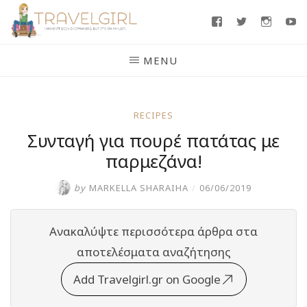
Skip
Facebook
Twitter
Insta
Y
to
content
MENU
RECIPES
Συνταγή για πουρέ πατάτας με
παρμεζάνα!
by
MARKELLA SHARAIHA
/
06/06/2019
Ανακαλύψτε περισσότερα άρθρα στα
αποτελέσματα αναζήτησης
Add Travelgirl.gr on Google