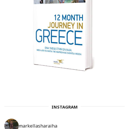
INSTAGRAM
markellasharaiha